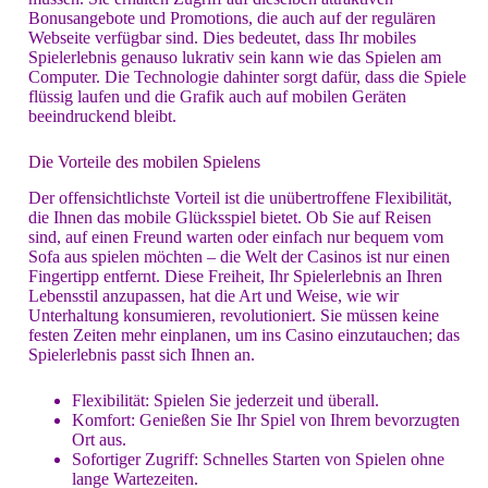
Bonusangebote und Promotions, die auch auf der regulären
Webseite verfügbar sind. Dies bedeutet, dass Ihr mobiles
Spielerlebnis genauso lukrativ sein kann wie das Spielen am
Computer. Die Technologie dahinter sorgt dafür, dass die Spiele
flüssig laufen und die Grafik auch auf mobilen Geräten
beeindruckend bleibt.
Die Vorteile des mobilen Spielens
Der offensichtlichste Vorteil ist die unübertroffene Flexibilität,
die Ihnen das mobile Glücksspiel bietet. Ob Sie auf Reisen
sind, auf einen Freund warten oder einfach nur bequem vom
Sofa aus spielen möchten – die Welt der Casinos ist nur einen
Fingertipp entfernt. Diese Freiheit, Ihr Spielerlebnis an Ihren
Lebensstil anzupassen, hat die Art und Weise, wie wir
Unterhaltung konsumieren, revolutioniert. Sie müssen keine
festen Zeiten mehr einplanen, um ins Casino einzutauchen; das
Spielerlebnis passt sich Ihnen an.
Flexibilität: Spielen Sie jederzeit und überall.
Komfort: Genießen Sie Ihr Spiel von Ihrem bevorzugten
Ort aus.
Sofortiger Zugriff: Schnelles Starten von Spielen ohne
lange Wartezeiten.