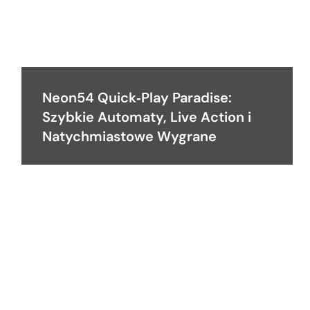
Neon54 Quick‑Play Paradise:
Szybkie Automaty, Live Action i
Natychmiastowe Wygrane