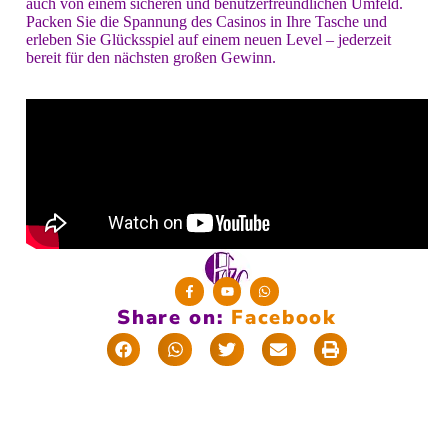
auch von einem sicheren und benutzerfreundlichen Umfeld.
Packen Sie die Spannung des Casinos in Ihre Tasche und
erleben Sie Glücksspiel auf einem neuen Level – jederzeit
bereit für den nächsten großen Gewinn.
Share on:
F
a
c
e
b
o
o
k