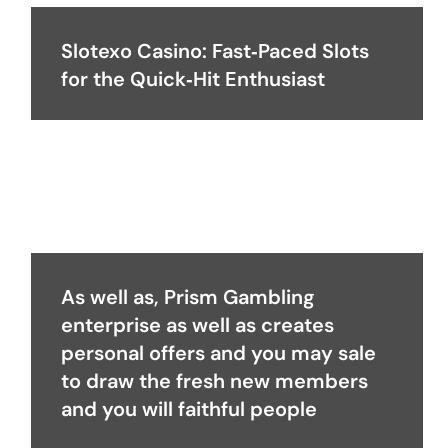
Slotexo Casino: Fast‑Paced Slots
for the Quick‑Hit Enthusiast
As well as, Prism Gambling
enterprise as well as creates
personal offers and you may sale
to draw the fresh new members
and you will faithful people