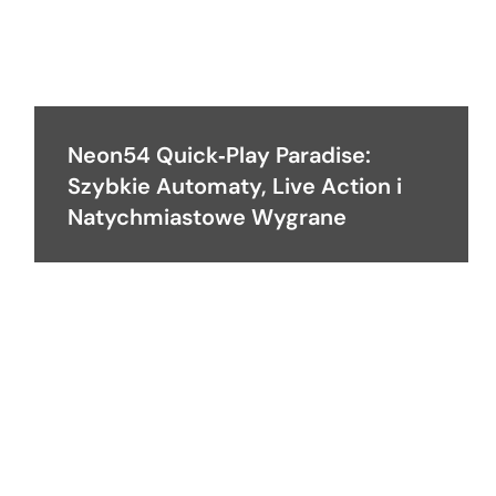
Neon54 Quick‑Play Paradise:
Szybkie Automaty, Live Action i
Natychmiastowe Wygrane