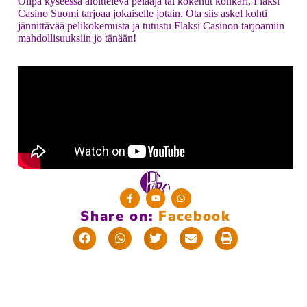
Olipa kyseessä aloitteleva pelaaja tai kokenut konkari, Flaksi
Casino Suomi tarjoaa jokaiselle jotain. Ota siis askel kohti
jännittävää pelikokemusta ja tutustu Flaksi Casinon tarjoamiin
mahdollisuuksiin jo tänään!
Share on:
F
a
c
e
b
o
o
k