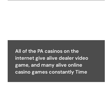
All of the PA casinos on the
internet give alive dealer video
game, and many alive online
casino games constantly Time