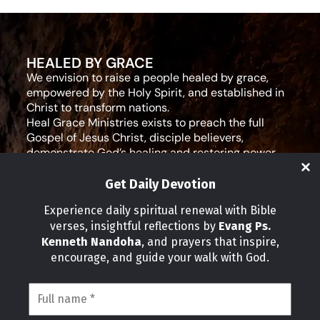
HEALED BY GRACE
We envision to raise a people healed by grace,
empowered by the Holy Spirit, and established in
Christ to transform nations.
Heal Grace Ministries exists to preach the full
Gospel of Jesus Christ, disciple believers,
demonstrate God’s healing and restoring power,
and equip leaders for effective ministry and Godly
living.
Get Daily Devotion
Social Media
Experience daily spiritual renewal with Bible
verses, insightful reflections by
Evang Ps.
IMPORTANT LINKS
Kenneth Nandoha
, and prayers that inspire,
Our Partners
encourage, and guide your walk with God.
About Us
Our Journeys
Volunteer
News