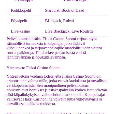
Kolikkopelit
Starburst, Book of Dead
Pöytäpelit
Blackjack, Ruletti
Live-kasino
Live Blackjack, Live Roulette
Pelivalikoiman lisäksi Flaksi Casino Suomi tarjoaa myös
säännöllisiä turnauksia ja kilpailuja, jotka lisäävät
kilpailuhenkeä ja tarjoavat pelaajille mahdollisuuden voittaa
suuria palkintoja. Tämä tekee pelaamisesta entistä
jännittävämpää ja houkuttelevampaa.
Yhteenveto Flaksi Casino Suomi
Yhteenvetona voidaan todeta, että Flaksi Casino Suomi on
erinomainen valinta niille, jotka etsivät laadukasta ja turvallista
verkkopelaamista. Sen monipuolinen pelivalikoima,
houkuttelevat bonukset ja asiakaspalvelun korkea laatu tekevät
siitä kilpailukykyisen vaihtoehdon markkinoilla. Kun pelaajat
valitsevat Flaksi Casinon, he voivat nauttia viihdyttävästä ja
turvallisesta pelikokemuksesta.