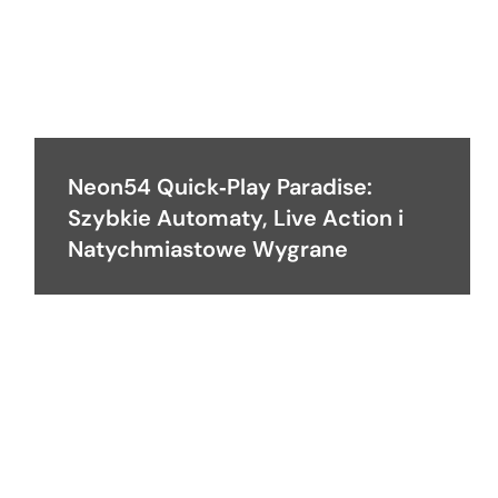
Neon54 Quick‑Play Paradise:
Szybkie Automaty, Live Action i
Natychmiastowe Wygrane