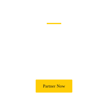
Become a Partner
Join Us in Transforming
Lives
Partner with Heal Grace Ministries as we preach the Gospel,
disciple believers, minister healing and deliverance, and raise
leaders for effective ministry and Godly living.
Partner Now