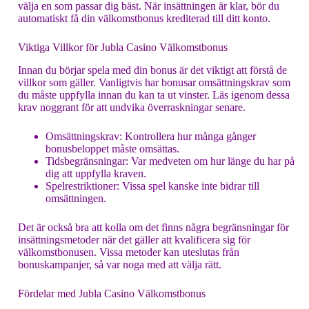
välja en som passar dig bäst. När insättningen är klar, bör du
automatiskt få din välkomstbonus krediterad till ditt konto.
Viktiga Villkor för Jubla Casino Välkomstbonus
Innan du börjar spela med din bonus är det viktigt att förstå de
villkor som gäller. Vanligtvis har bonusar omsättningskrav som
du måste uppfylla innan du kan ta ut vinster. Läs igenom dessa
krav noggrant för att undvika överraskningar senare.
Omsättningskrav: Kontrollera hur många gånger
bonusbeloppet måste omsättas.
Tidsbegränsningar: Var medveten om hur länge du har på
dig att uppfylla kraven.
Spelrestriktioner: Vissa spel kanske inte bidrar till
omsättningen.
Det är också bra att kolla om det finns några begränsningar för
insättningsmetoder när det gäller att kvalificera sig för
välkomstbonusen. Vissa metoder kan uteslutas från
bonuskampanjer, så var noga med att välja rätt.
Fördelar med Jubla Casino Välkomstbonus