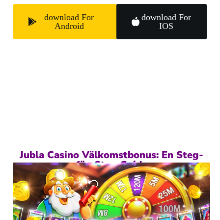
download For
download For
Android
IOS
Jubla Casino Välkomstbonus: En Steg-
för-Steg Guide