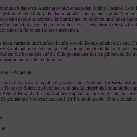
bonus oft das erste Aushängeschild eines jeden Online-Casinos. Lord
eigerfreundliche Option, die darauf abzielt, Ihnen einen sanften Start zu
te sind darauf konzipiert, Ihr Startkapital zu erhöhen und Ihnen dad
 Spielangebot ausgiebig zu erkunden. Es ist stets ratsam, die spezifis
or Sie sich für einen Bonus entscheiden.
 kann variieren und umfasst häufig sowohl Bonusguthaben als auch Fr
se Kombination bietet eine gute Mischung aus Flexibilität und gezielt
. Achten Sie besonders auf die Gültigkeitsdauer des Angebots und die 
ransaktionen resultieren können.
o Bonus Angebote
 Lord Lucky Casino regelmäßig wechselnde Aktionen für Bestandskun
e Treue der Spieler zu belohnen und das Spielerlebnis kontinuierlich 
on Reload-Boni, die Ihr eingezahltes Kapital aufstocken, bis hin zu spezi
s. Regelmäßiges Vorbeischauen auf der Promotionsseite lohnt sich daher
en
lots