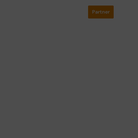
teer
News
Contact
Partner
teer
News
Contact
Partner
nity
ch, and share the Bible like never before. To
 transform nations.