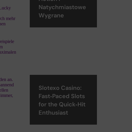
Natychmiastowe
 Lucky
Wygrane
urch mehr
chen
eispiele
em
maximalen
den an.
spannend
Slotexo Casino:
ellen
Fast‑Paced Slots
 immer,
for the Quick‑Hit
Enthusiast