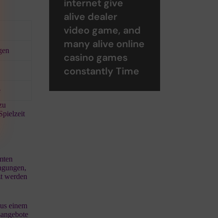
internet give
alive dealer
video game, and
many alive online
gen
casino games
constantly Time
e
zu
pielzeit
mten
ingungen,
zt werden
aus einem
sangebote