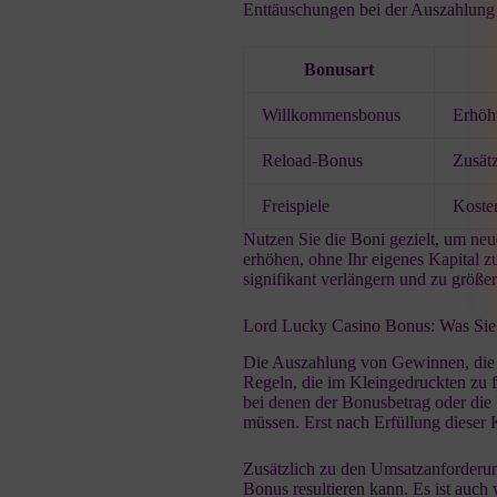
Enttäuschungen bei der Auszahlun
Bonusart
Willkommensbonus
Erhöht
Reload-Bonus
Zusät
Freispiele
Koste
Nutzen Sie die Boni gezielt, um ne
erhöhen, ohne Ihr eigenes Kapital z
signifikant verlängern und zu größ
Lord Lucky Casino Bonus: Was Sie 
Die Auszahlung von Gewinnen, die 
Regeln, die im Kleingedruckten zu f
bei denen der Bonusbetrag oder di
müssen. Erst nach Erfüllung dieser
Zusätzlich zu den Umsatzanforderun
Bonus resultieren kann. Es ist auch