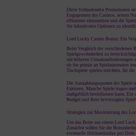
Diese fortlaufenden Promotionen sin
Engagement des Casinos, seinen Nutz
effizienter einzusetzen und die Spi
Sie lukrativsten Optionen zu identifi
Lord Lucky Casino Bonus: Ein Verg
Beim Vergleich der verschiedenen B
Spielgewohnheiten zu berücksichtig
mit höheren Umsatzanforderungen ve
ob Sie primär an Spielautomaten inte
Tischspiele spielen möchten, für die
Die Auszahlungsquoten der Spiele u
Faktoren. Manche Spiele tragen meh
maßgeblich beeinflussen kann. Ein u
Budget und Ihrer bevorzugten Spiel
Strategien zur Maximierung des L
Um das Beste aus einem Lord Lucky 
Zunächst sollten Sie die Bonusbedi
eventuelle Höchsteinsätze pro Dreh 