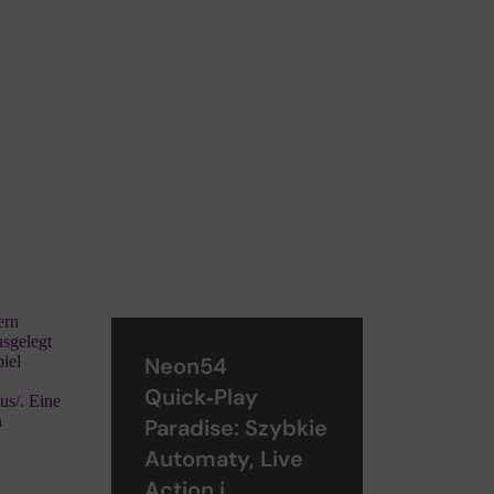
ern
usgelegt
iel
Neon54
Quick‑Play
us/
. Eine
n
Paradise: Szybkie
Automaty, Live
Action i