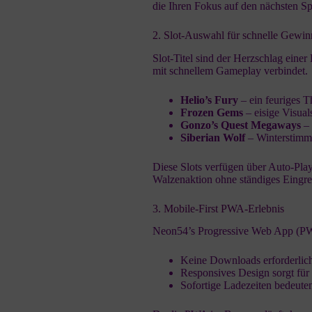
die Ihren Fokus auf den nächsten Sp
2. Slot-Auswahl für schnelle Gewi
Slot-Titel sind der Herzschlag eine
mit schnellem Gameplay verbindet.
Helio’s Fury
– ein feuriges 
Frozen Gems
– eisige Visua
Gonzo’s Quest Megaways
– 
Siberian Wolf
– Winterstimmu
Diese Slots verfügen über Auto‑Play
Walzenaktion ohne ständiges Eingr
3. Mobile‑First PWA-Erlebnis
Neon54’s Progressive Web App (PWA)
Keine Downloads erforderlich
Responsives Design sorgt für 
Sofortige Ladezeiten bedeuten