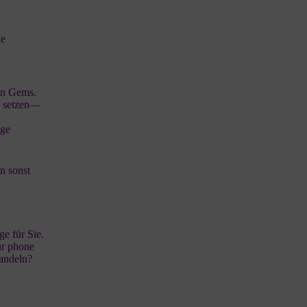
ne
en Gems.
zu setzen—
ige
en sonst
e für Sie.
ur phone
wandeln?