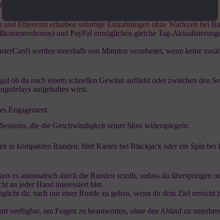
für Spieler, die Geschwindigkeit schätzen.
 und Ethereum erlauben sofortige Einzahlungen ohne Wartezeit bei B
illkommensbonus) und PayPal ermöglichen gleiche Tag‑Aktualisierung
asterCard) werden innerhalb von Minuten verarbeitet, wenn keine zusät
u, egal ob du nach einem schnellen Gewinn auflädst oder zwischen den S
ngsdelays aufgehalten wirst.
lles Engagement
essions, die die Geschwindigkeit seiner Slots widerspiegeln.
ten in kompakten Runden: fünf Karten bei Blackjack oder ein Spin bei 
, dass es automatisch durch die Runden scrollt, sodass du überspringen o
t an jeder Hand interessiert bist.
licht dir, nach nur einer Runde zu gehen, wenn du dein Ziel erreicht 
fort verfügbar, um Fragen zu beantworten, ohne den Ablauf zu unterbre