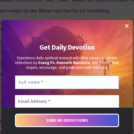
ert weniger als eine Minute vom Start bis zur Auszahlung.
er Tische gleichzeitig sichtbar, Auto‑Bet-Optionen und sofortige Ausza
echtzuerhalten.
chen
Get Daily Devotion
 an jene, die sofortige Belohnungen ohne lange Wartezeiten wollen.
Experience daily spiritual renewal with Bible verses, insightful
reflections by
Evang Ps. Kenneth Nandoha
, and prayers that
i beliebten Slots werden sofort nach einer qualifizierenden Einzahlung
inspire, encourage, and guide your walk with God.
50%ige Aufstockung bis zu 700 EUR plus Freispiele, alles innerhalb v
ne-Token, das nach bestimmten Aktionen sofort deinem Konto hinzug
rungen, sind aber so gestaltet, dass du sofort loslegen kannst, was di
fortiges Spielen
ndruckende Vielfalt an Zahlungsmethoden, die blitzschnelle Einzahlung