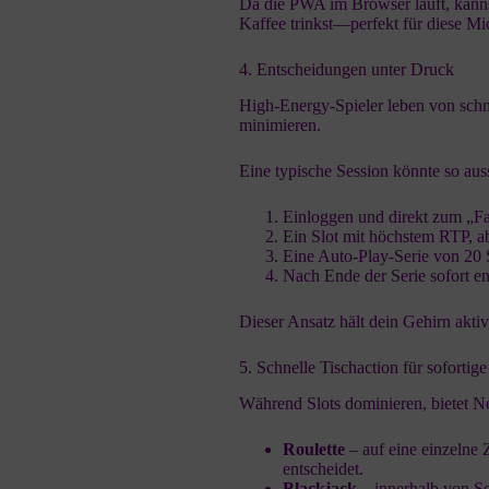
Da die PWA im Browser läuft, kannst
Kaffee trinkst—perfekt für diese M
4. Entscheidungen unter Druck
High‑Energy-Spieler leben von schn
minimieren.
Eine typische Session könnte so aus
Einloggen und direkt zum „Fas
Ein Slot mit höchstem RTP, ab
Eine Auto‑Play-Serie von 20 
Nach Ende der Serie sofort en
Dieser Ansatz hält dein Gehirn akti
5. Schnelle Tischaction für sofortig
Während Slots dominieren, bietet N
Roulette
– auf eine einzelne 
entscheidet.
Blackjack
– innerhalb von S