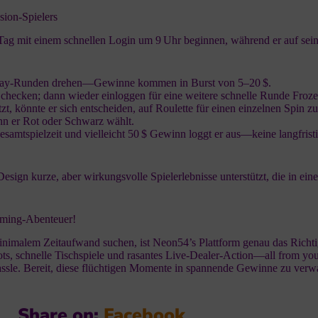
sion‑Spielers
 Tag mit einem schnellen Login um 9 Uhr beginnen, während er auf sei
‑Play-Runden drehen—Gewinne kommen in Burst von 5–20 $.
checken; dann wieder einloggen für eine weitere schnelle Runde Froz
t, könnte er sich entscheiden, auf Roulette für einen einzelnen Spin 
enn er Rot oder Schwarz wählt.
samtspielzeit und vielleicht 50 $ Gewinn loggt er aus—keine langfrist
sign kurze, aber wirkungsvolle Spielerlebnisse unterstützt, die in ein
Gaming-Abenteuer!
nimalem Zeitaufwand suchen, ist Neon54’s Plattform genau das Richtig
ots, schnelle Tischspiele und rasantes Live-Dealer-Action—all from yo
ssle. Bereit, diese flüchtigen Momente in spannende Gewinne zu ver
Share on:
F
a
c
e
b
o
o
k