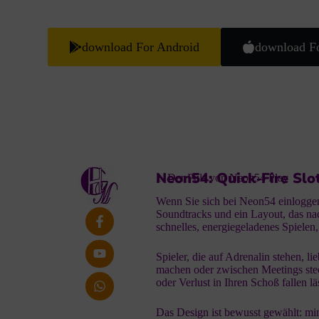
download For Android
download F
Neon54: Quick‑Fire Slo
1. Der Puls von Neon54 Play
Wenn Sie sich bei Neon54 einloggen,
Soundtracks und ein Layout, das nac
schnelles, energiegeladenes Spielen,
Spieler, die auf Adrenalin stehen, 
machen oder zwischen Meetings steck
oder Verlust in Ihren Schoß fallen lä
Das Design ist bewusst gewählt: min