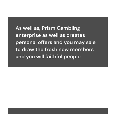
As well as, Prism Gambling
enterprise as well as creates
personal offers and you may sale
to draw the fresh new members
and you will faithful people