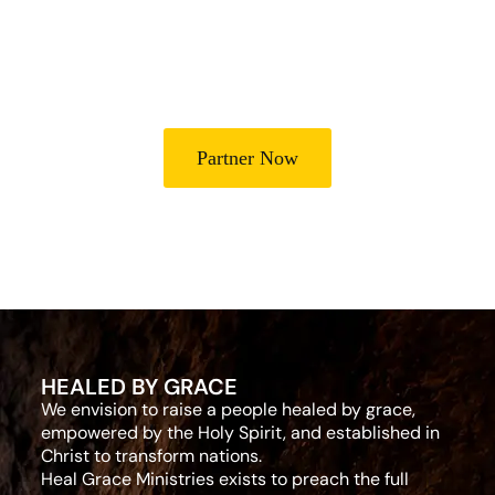
Partner with Heal Grace Ministries as we preach the Gospel,
disciple believers, minister healing and deliverance, and raise
leaders for effective ministry and Godly living.
Partner Now
HEALED BY GRACE
We envision to raise a people healed by grace,
empowered by the Holy Spirit, and established in
Christ to transform nations.
Heal Grace Ministries exists to preach the full