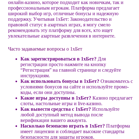
онлайн-казино, которое подходит как новичкам, так и
профессиональным игрокам. Платформа предлагает
широкий выбор игр, отличные бонусы и надежную
поддержку. Учитывая 1хБет: Законодательство и
правовой статус в азартных играх, я могу смело
рекомендовать эту платформу для всех, кто ищет
увлекательные азартные развлечения в интернете.
Часто задаваемые вопросы о 1хБет
Как зарегистрироваться в 1хБет?
Для
регистрации просто нажмите на кнопку
“Регистрация” на главной странице и следуйте
инструкциям.
Как использовать бонусы в 1хБет?
Ознакомьтесь с
условиями бонусов на сайте и используйте промо-
коды, если они доступны.
Какие игры доступны в 1хБет?
Казино предлагает
слоты, настольные игры и live-казино.
Как вывести средства с 1хБет?
Используйте
любой доступный метод вывода после
верификации вашего аккаунта.
Насколько безопасно играть в 1хБет?
Платформа
имеет лицензии и соблюдает высокие стандарты
безопасности для защиты игроков.