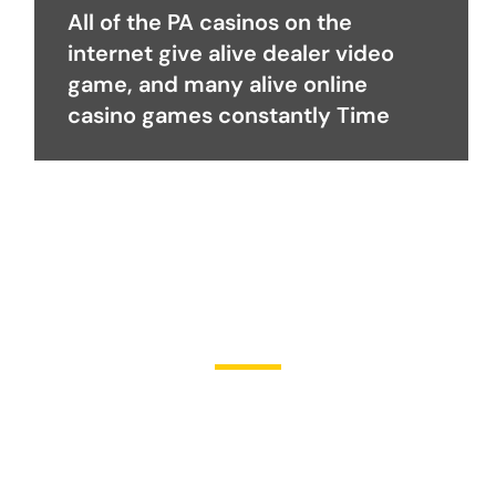
All of the PA casinos on the
internet give alive dealer video
game, and many alive online
casino games constantly Time
Become a Partner
Join Us in Transforming
Lives