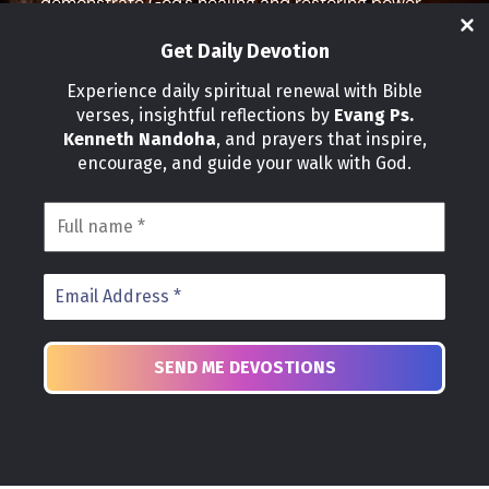
demonstrate God’s healing and restoring power,
and equip leaders for effective ministry and Godly
living.
Get Daily Devotion
Social Media
Experience daily spiritual renewal with Bible
verses, insightful reflections by
Evang Ps.
IMPORTANT LINKS
Kenneth Nandoha
, and prayers that inspire,
Our Partners
encourage, and guide your walk with God.
About Us
Our Journeys
Volunteer
News
CONTACT INFO
Address:
P.O Box 114012 Kampala Uganda
Phone:
+25 678 776 7786
Email:
church@healgraceministries.org