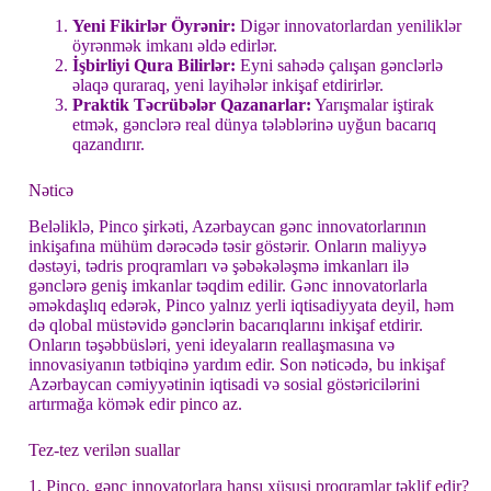
Yeni Fikirlər Öyrənir:
Digər innovatorlardan yeniliklər
öyrənmək imkanı əldə edirlər.
İşbirliyi Qura Bilirlər:
Eyni sahədə çalışan gənclərlə
əlaqə quraraq, yeni layihələr inkişaf etdirirlər.
Praktik Təcrübələr Qazanarlar:
Yarışmalar iştirak
etmək, gənclərə real dünya tələblərinə uyğun bacarıq
qazandırır.
Nəticə
Beləliklə, Pinco şirkəti, Azərbaycan gənc innovatorlarının
inkişafına mühüm dərəcədə təsir göstərir. Onların maliyyə
dəstəyi, tədris proqramları və şəbəkələşmə imkanları ilə
gənclərə geniş imkanlar təqdim edilir. Gənc innovatorlarla
əməkdaşlıq edərək, Pinco yalnız yerli iqtisadiyyata deyil, həm
də qlobal müstəvidə gənclərin bacarıqlarını inkişaf etdirir.
Onların təşəbbüsləri, yeni ideyaların reallaşmasına və
innovasiyanın tətbiqinə yardım edir. Son nəticədə, bu inkişaf
Azərbaycan cəmiyyətinin iqtisadi və sosial göstəricilərini
artırmağa kömək edir
pinco az
.
Tez-tez verilən suallar
1. Pinco, gənc innovatorlara hansı xüsusi proqramlar təklif edir?