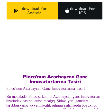
download For
download For
Android
IOS
Pinco’nun Azərbaycan Gənc
İnnovatorlarına Təsiri
Pinco’nun Azərbaycan Gənc İnnovatorlarına Təsiri
Bu məqalədə, Pinco şirkətinin Azərbaycan gənc innovatorları
üzərindəki təsirini araşdıracağıq. Şirkət, yerli gənclərə
təşəbbüskarlıq və yenilikçilik ruhunu aşılamaqda böyük rol