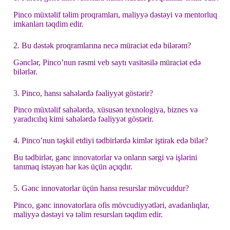
Pinco müxtəlif təlim proqramları, maliyyə dəstəyi və mentorluq
imkanları təqdim edir.
2. Bu dəstək proqramlarına necə müraciət edə bilərəm?
Gənclər, Pinco’nun rəsmi veb saytı vasitəsilə müraciət edə
bilərlər.
3. Pinco, hansı sahələrdə fəaliyyət göstərir?
Pinco müxtəlif sahələrdə, xüsusən texnologiya, biznes və
yaradıcılıq kimi sahələrdə fəaliyyət göstərir.
4. Pinco’nun təşkil etdiyi tədbirlərdə kimlər iştirak edə bilər?
Bu tədbirlər, gənc innovatorlar və onların sərgi və işlərini
tanımaq istəyən hər kəs üçün açıqdır.
5. Gənc innovatorlar üçün hansı resurslar mövcuddur?
Pinco, gənc innovatorlara ofis mövcudiyyətləri, avadanlıqlar,
maliyyə dəstəyi və təlim resursları təqdim edir.