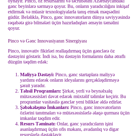
oynayır. Pinco, öz resurslarını və təcrübəsini Azərbaycandakı
gənc beyinlərə sərmayə qoyur. Bu, onların yaradıcılığını inkişaf
etdirmək və müasir texnologiyalarla tanış etmək məqsədini
güdür. Beləliklə, Pinco, gənc innovatorların dünya səviyyəsində
rəqabətə girə bilmələri üçün hazırladıqları əməyin təməlini
qoyur.
Pinco və Gənc Innovasiyanın Sinergiyası
Pinco, innovativ fikirləri reallaşdırmaq üçün gənclərə öz
dəstəyini göstərir. İndi isə, bu dəstəyin formalarını daha ətraflı
düzgün təqdim edək:
Maliyyə Dəstəyi:
Pinco, gənc startaplara maliyyə
yardımı edərək onların ideyalarını gerçəkləşdirməyə
şərait yaradır.
Təhsil Proqramları:
Şirkət, yerli və beynəlxalq
mütəxəssisləri dəvət edərək müxtəlif təlimlər keçirir. Bu
proqramlar vasitəsilə gənclər yeni biliklər əldə edirlər.
Şəbəkələşmə İmkanları:
Pinco, gənc innovatorların
özlərini tanıtmaları və mütəxəssislərlə əlaqə qurması üçün
imkanlar təqdim edir.
Resurs Təminatı:
Onlar, gənc yaradıcıların işini
asanlaşdırmaq üçün ofis məkanı, avadanlıq və digər
resurslarla dəstəkləyir.