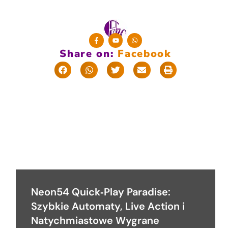
Share on:
F
a
c
e
b
o
o
k
Neon54 Quick‑Play Paradise:
Szybkie Automaty, Live Action i
Natychmiastowe Wygrane