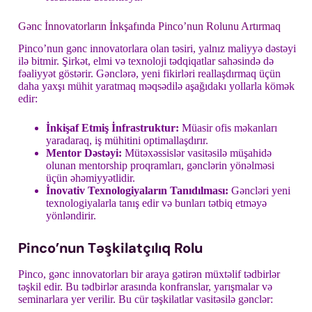
Gənc İnnovatorların İnkşafında Pinco’nun Rolunu Artırmaq
Pinco’nun gənc innovatorlara olan təsiri, yalnız maliyyə dəstəyi
ilə bitmir. Şirkət, elmi və texnoloji tədqiqatlar sahəsində də
fəaliyyət göstərir. Gənclərə, yeni fikirləri reallaşdırmaq üçün
daha yaxşı mühit yaratmaq məqsədilə aşağıdakı yollarla kömək
edir:
İnkişaf Etmiş İnfrastruktur:
Müasir ofis məkanları
yaradaraq, iş mühitini optimallaşdırır.
Mentor Dəstəyi:
Mütəxəssislər vasitəsilə müşahidə
olunan mentorship proqramları, gənclərin yönəlməsi
üçün əhəmiyyətlidir.
İnovativ Texnologiyaların Tanıdılması:
Gəncləri yeni
texnologiyalarla tanış edir və bunları tətbiq etməyə
yönləndirir.
Pinco’nun Təşkilatçılıq Rolu
Pinco, gənc innovatorları bir araya gətirən müxtəlif tədbirlər
təşkil edir. Bu tədbirlər arasında konfranslar, yarışmalar və
seminarlara yer verilir. Bu cür təşkilatlar vasitəsilə gənclər: