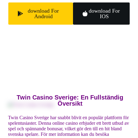
download For
download For
Android
IOS
Twin Casino Sverige: En Fullständig
Översikt
Twin Casino Sverige har snabbt blivit en populär plattform för
spelentusiaster. Denna online casino erbjuder ett brett utbud av
spel och spännande bonusar, vilket gör den till en hit bland
svenska spelare. För mer information kan du besöka