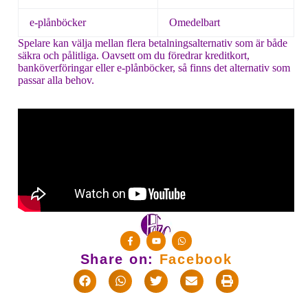
e-plånböcker
Omedelbart
Spelare kan välja mellan flera betalningsalternativ som är både
säkra och pålitliga. Oavsett om du föredrar kreditkort,
banköverföringar eller e-plånböcker, så finns det alternativ som
passar alla behov.
Share on:
Facebook