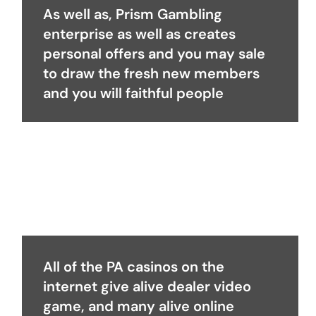
As well as, Prism Gambling
enterprise as well as creates
personal offers and you may sale
to draw the fresh new members
and you will faithful people
All of the PA casinos on the
internet give alive dealer video
game, and many alive online