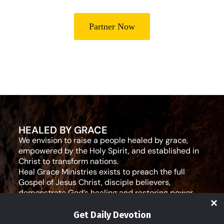
Partner Now
HEALED BY GRACE
We envision to raise a people healed by grace,
empowered by the Holy Spirit, and established in
Christ to transform nations.
Heal Grace Ministries exists to preach the full
Gospel of Jesus Christ, disciple believers,
demonstrate God’s healing and restoring power,
and equip leaders for effective ministry and Godly
living.
Get Daily Devotion