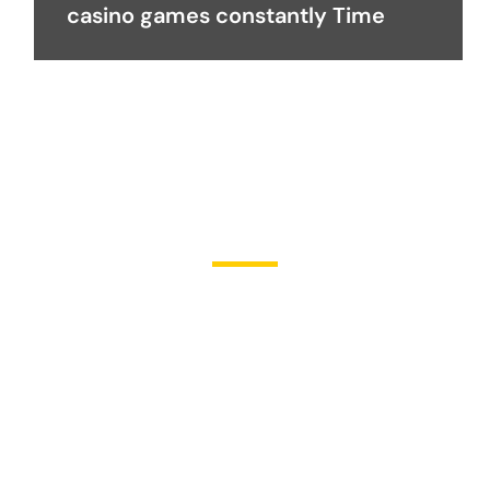
casino games constantly Time
Become a Partner
Join Us in Transforming
Lives
Partner with Heal Grace Ministries as we preach the Gospel,
disciple believers, minister healing and deliverance, and raise
leaders for effective ministry and Godly living.