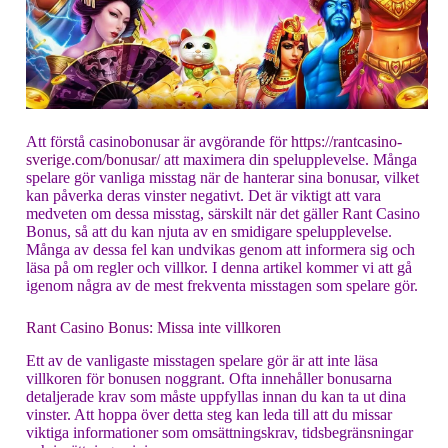
Att förstå casinobonusar är avgörande för
https://rantcasino-
sverige.com/bonusar/
att maximera din spelupplevelse. Många
spelare gör vanliga misstag när de hanterar sina bonusar, vilket
kan påverka deras vinster negativt. Det är viktigt att vara
medveten om dessa misstag, särskilt när det gäller Rant Casino
Bonus, så att du kan njuta av en smidigare spelupplevelse.
Många av dessa fel kan undvikas genom att informera sig och
läsa på om regler och villkor. I denna artikel kommer vi att gå
igenom några av de mest frekventa misstagen som spelare gör.
Rant Casino Bonus: Missa inte villkoren
Ett av de vanligaste misstagen spelare gör är att inte läsa
villkoren för bonusen noggrant. Ofta innehåller bonusarna
detaljerade krav som måste uppfyllas innan du kan ta ut dina
vinster. Att hoppa över detta steg kan leda till att du missar
viktiga informationer som omsättningskrav, tidsbegränsningar