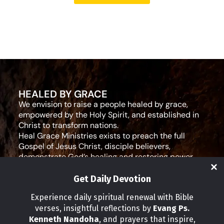
HEALED BY GRACE
We envision to raise a people healed by grace,
empowered by the Holy Spirit, and established in
Christ to transform nations.
Heal Grace Ministries exists to preach the full
Gospel of Jesus Christ, disciple believers,
demonstrate God’s healing and restoring power,
and equip leaders for effective ministry and Godly
living.
Get Daily Devotion
Social Media
Experience daily spiritual renewal with Bible
verses, insightful reflections by
Evang Ps.
IMPORTANT LINKS
Kenneth Nandoha
, and prayers that inspire,
Our Partners