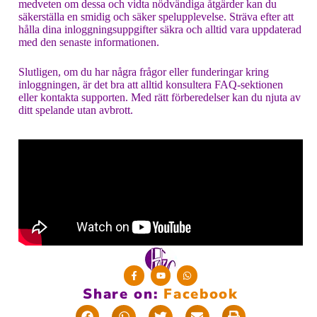
medveten om dessa och vidta nödvändiga åtgärder kan du
säkerställa en smidig och säker spelupplevelse. Sträva efter att
hålla dina inloggningsuppgifter säkra och alltid vara uppdaterad
med den senaste informationen.
Slutligen, om du har några frågor eller funderingar kring
inloggningen, är det bra att alltid konsultera FAQ-sektionen
eller kontakta supporten. Med rätt förberedelser kan du njuta av
ditt spelande utan avbrott.
Share on:
F
a
c
e
b
o
o
k