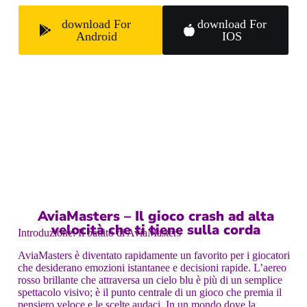
download For
download For
Android
IOS
AviaMasters – Il gioco crash ad alta
velocità che ti tiene sulla corda
Introduzione: Il battito di AviaMasters
AviaMasters è diventato rapidamente un favorito per i giocatori
che desiderano emozioni istantanee e decisioni rapide. L’aereo
rosso brillante che attraversa un cielo blu è più di un semplice
spettacolo visivo; è il punto centrale di un gioco che premia il
pensiero veloce e le scelte audaci. In un mondo dove la