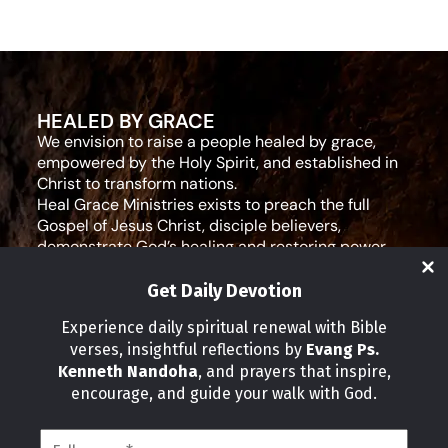
HEALED BY GRACE
We envision to raise a people healed by grace,
empowered by the Holy Spirit, and established in
Christ to transform nations.
Heal Grace Ministries exists to preach the full
Gospel of Jesus Christ, disciple believers,
demonstrate God’s healing and restoring power,
and equip leaders for effective ministry and Godly
living.
Get Daily Devotion
Social Media
Experience daily spiritual renewal with Bible
verses, insightful reflections by
Evang Ps.
IMPORTANT LINKS
Kenneth Nandoha
, and prayers that inspire,
Our Partners
encourage, and guide your walk with God.
About Us
Our Journeys
Volunteer