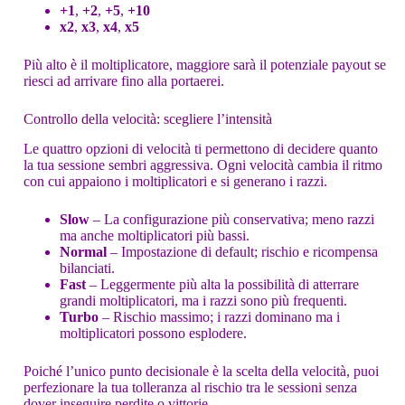
+1
,
+2
,
+5
,
+10
x2
,
x3
,
x4
,
x5
Più alto è il moltiplicatore, maggiore sarà il potenziale payout se
riesci ad arrivare fino alla portaerei.
Controllo della velocità: scegliere l’intensità
Le quattro opzioni di velocità ti permettono di decidere quanto
la tua sessione sembri aggressiva. Ogni velocità cambia il ritmo
con cui appaiono i moltiplicatori e si generano i razzi.
Slow
– La configurazione più conservativa; meno razzi
ma anche moltiplicatori più bassi.
Normal
– Impostazione di default; rischio e ricompensa
bilanciati.
Fast
– Leggermente più alta la possibilità di atterrare
grandi moltiplicatori, ma i razzi sono più frequenti.
Turbo
– Rischio massimo; i razzi dominano ma i
moltiplicatori possono esplodere.
Poiché l’unico punto decisionale è la scelta della velocità, puoi
perfezionare la tua tolleranza al rischio tra le sessioni senza
dover inseguire perdite o vittorie.