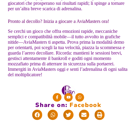
giocatori che prosperano sui risultati rapidi; li spinge a tornare
per un’altra breve scarica di adrenalina.
Pronto al decollo? Inizia a giocare a AviaMasters ora!
Se cerchi un gioco che offra emozioni rapide, meccaniche
semplici e compatibilità mobile—il tutto avvolto in grafiche
nitide—AviaMasters ti aspetta. Prova prima la modalità demo
per orientarti, poi scegli la tua velocità, piazza la scommessa e
guarda l’aereo decollare. Ricorda: mantieni le sessioni brevi,
gestisci attentamente il bankroll e goditi ogni momento
mozzafiato prima di atterrare in sicurezza sulla portaerei.
Immergiti in AviaMasters oggi e senti l’adrenalina di ogni salita
del moltiplicatore!
Share on:
F
a
c
e
b
o
o
k