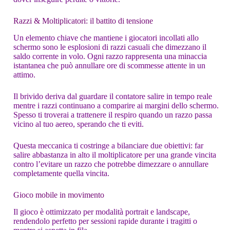
Razzi & Moltiplicatori: il battito di tensione
Un elemento chiave che mantiene i giocatori incollati allo
schermo sono le esplosioni di razzi casuali che dimezzano il
saldo corrente in volo. Ogni razzo rappresenta una minaccia
istantanea che può annullare ore di scommesse attente in un
attimo.
Il brivido deriva dal guardare il contatore salire in tempo reale
mentre i razzi continuano a comparire ai margini dello schermo.
Spesso ti troverai a trattenere il respiro quando un razzo passa
vicino al tuo aereo, sperando che ti eviti.
Questa meccanica ti costringe a bilanciare due obiettivi: far
salire abbastanza in alto il moltiplicatore per una grande vincita
contro l’evitare un razzo che potrebbe dimezzare o annullare
completamente quella vincita.
Gioco mobile in movimento
Il gioco è ottimizzato per modalità portrait e landscape,
rendendolo perfetto per sessioni rapide durante i tragitti o