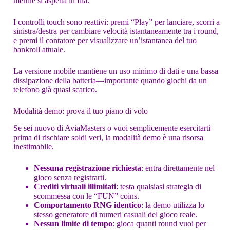
mentre si aspetta in fila.
I controlli touch sono reattivi: premi “Play” per lanciare, scorri a
sinistra/destra per cambiare velocità istantaneamente tra i round,
e premi il contatore per visualizzare un’istantanea del tuo
bankroll attuale.
La versione mobile mantiene un uso minimo di dati e una bassa
dissipazione della batteria—importante quando giochi da un
telefono già quasi scarico.
Modalità demo: prova il tuo piano di volo
Se sei nuovo di AviaMasters o vuoi semplicemente esercitarti
prima di rischiare soldi veri, la modalità demo è una risorsa
inestimabile.
Nessuna registrazione richiesta
: entra direttamente nel
gioco senza registrarti.
Crediti virtuali illimitati
: testa qualsiasi strategia di
scommessa con le “FUN” coins.
Comportamento RNG identico
: la demo utilizza lo
stesso generatore di numeri casuali del gioco reale.
Nessun limite di tempo
: gioca quanti round vuoi per