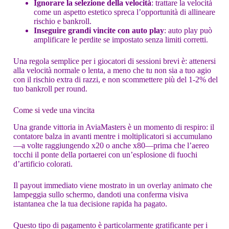
Ignorare la selezione della velocità
: trattare la velocità
come un aspetto estetico spreca l’opportunità di allineare
rischio e bankroll.
Inseguire grandi vincite con auto play
: auto play può
amplificare le perdite se impostato senza limiti corretti.
Una regola semplice per i giocatori di sessioni brevi è: attenersi
alla velocità normale o lenta, a meno che tu non sia a tuo agio
con il rischio extra di razzi, e non scommettere più del 1-2% del
tuo bankroll per round.
Come si vede una vincita
Una grande vittoria in AviaMasters è un momento di respiro: il
contatore balza in avanti mentre i moltiplicatori si accumulano
—a volte raggiungendo x20 o anche x80—prima che l’aereo
tocchi il ponte della portaerei con un’esplosione di fuochi
d’artificio colorati.
Il payout immediato viene mostrato in un overlay animato che
lampeggia sullo schermo, dandoti una conferma visiva
istantanea che la tua decisione rapida ha pagato.
Questo tipo di pagamento è particolarmente gratificante per i