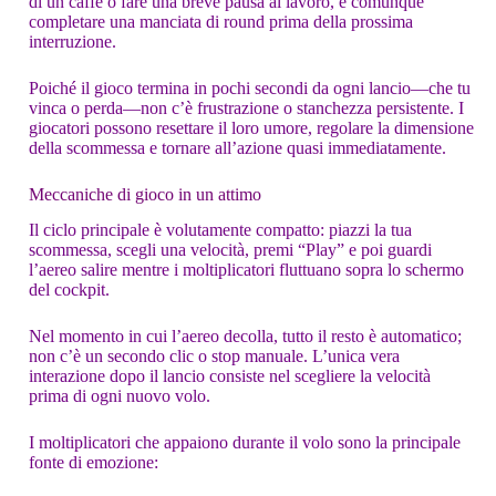
di un caffè o fare una breve pausa al lavoro, e comunque
completare una manciata di round prima della prossima
interruzione.
Poiché il gioco termina in pochi secondi da ogni lancio—che tu
vinca o perda—non c’è frustrazione o stanchezza persistente. I
giocatori possono resettare il loro umore, regolare la dimensione
della scommessa e tornare all’azione quasi immediatamente.
Meccaniche di gioco in un attimo
Il ciclo principale è volutamente compatto: piazzi la tua
scommessa, scegli una velocità, premi “Play” e poi guardi
l’aereo salire mentre i moltiplicatori fluttuano sopra lo schermo
del cockpit.
Nel momento in cui l’aereo decolla, tutto il resto è automatico;
non c’è un secondo clic o stop manuale. L’unica vera
interazione dopo il lancio consiste nel scegliere la velocità
prima di ogni nuovo volo.
I moltiplicatori che appaiono durante il volo sono la principale
fonte di emozione: