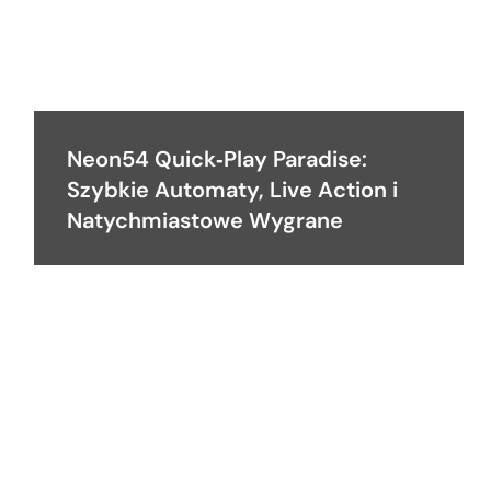
Neon54 Quick‑Play Paradise:
Szybkie Automaty, Live Action i
Natychmiastowe Wygrane