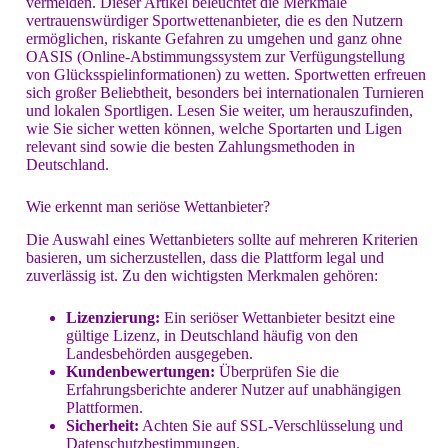
vermeiden. Dieser Artikel beleuchtet die Merkmale
vertrauenswürdiger Sportwettenanbieter, die es den Nutzern
ermöglichen, riskante Gefahren zu umgehen und ganz ohne
OASIS (Online-Abstimmungssystem zur Verfügungstellung
von Glücksspielinformationen) zu wetten. Sportwetten erfreuen
sich großer Beliebtheit, besonders bei internationalen Turnieren
und lokalen Sportligen. Lesen Sie weiter, um herauszufinden,
wie Sie sicher wetten können, welche Sportarten und Ligen
relevant sind sowie die besten Zahlungsmethoden in
Deutschland.
Wie erkennt man seriöse Wettanbieter?
Die Auswahl eines Wettanbieters sollte auf mehreren Kriterien
basieren, um sicherzustellen, dass die Plattform legal und
zuverlässig ist. Zu den wichtigsten Merkmalen gehören:
Lizenzierung:
Ein seriöser Wettanbieter besitzt eine
gültige Lizenz, in Deutschland häufig von den
Landesbehörden ausgegeben.
Kundenbewertungen:
Überprüfen Sie die
Erfahrungsberichte anderer Nutzer auf unabhängigen
Plattformen.
Sicherheit:
Achten Sie auf SSL-Verschlüsselung und
Datenschutzbestimmungen.