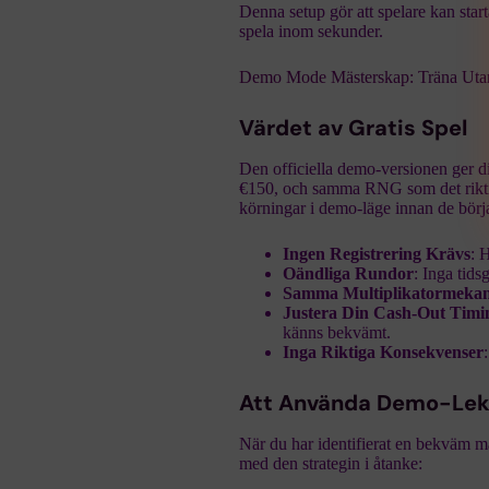
Denna setup gör att spelare kan sta
spela inom sekunder.
Demo Mode Mästerskap: Träna Utan
Värdet av Gratis Spel
Den officiella demo-versionen ger dig 
€150, och samma RNG som det riktiga
körningar i demo-läge innan de börj
Ingen Registrering Krävs
: 
Oändliga Rundor
: Inga tids
Samma Multiplikatormeka
Justera Din Cash‑Out Timi
känns bekvämt.
Inga Riktiga Konsekvenser
Att Använda Demo-Lekti
När du har identifierat en bekväm m
med den strategin i åtanke: