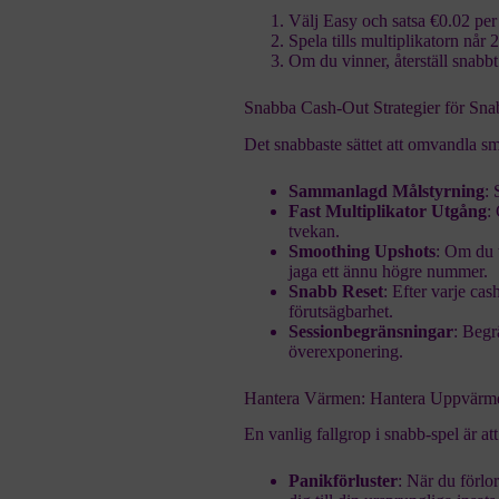
Välj Easy och satsa €0.02 per
Spela tills multiplikatorn når 
Om du vinner, återställ snabbt
Snabba Cash‑Out Strategier för Sna
Det snabbaste sättet att omvandla små
Sammanlagd Målstyrning
: 
Fast Multiplikator Utgång
:
tvekan.
Smoothing Upshots
: Om du t
jaga ett ännu högre nummer.
Snabb Reset
: Efter varje ca
förutsägbarhet.
Sessionbegränsningar
: Begr
överexponering.
Hantera Värmen: Hantera Uppvärmd
En vanlig fallgrop i snabb‑spel är att
Panikförluster
: När du förlo