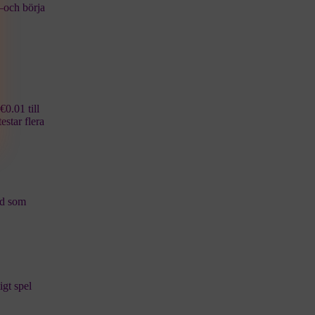
n—och börja
€0.01 till
star flera
ad som
igt spel