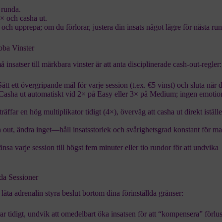
 runda.
2× och casha ut.
 och upprepa; om du förlorar, justera din insats något lägre för nästa ru
bba Vinster
 insatser till märkbara vinster är att anta disciplinerade cash‑out-regler:
Sätt ett övergripande mål för varje session (t.ex. €5 vinst) och sluta när d
 Casha ut automatiskt vid 2× på Easy eller 3× på Medium; ingen emotio
räffar en hög multiplikator tidigt (4×), överväg att casha ut direkt istället
sh out, ändra inget—håll insatsstorlek och svårighetsgrad konstant för m
änsa varje session till högst fem minuter eller tio rundor för att undvika
a Sessioner
 låta adrenalin styra beslut bortom dina förinställda gränser:
rar tidigt, undvik att omedelbart öka insatsen för att “kompensera” förlus