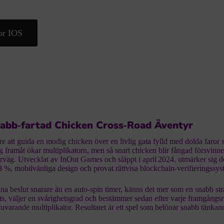
or IOS
abb‑fartad Chicken Cross‑Road Äventyr
e att guida en modig chicken över en livlig gata fylld med dolda faror
 framåt ökar multiplikatorn, men så snart chicken blir fångad försvinne
förväg. Utvecklat av InOut Games och släppt i april 2024, utmärker sig 
 98 %, mobilvänliga design och provat rättvisa blockchain-verifieringssys
na beslut snarare än en auto‑spin timer, känns det mer som en snabb str
sats, väljer en svårighetsgrad och bestämmer sedan efter varje framgångsr
 nuvarande multiplikator. Resultatet är ett spel som belönar snabb tänka