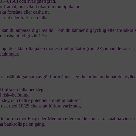
0.01–€150) och svårighetsgrad.
r framåt; om säkert ökar din multiplikator.
a fortsätta eller casha ut.
har ut eller träffar en fälla.
t kan du anpassa dig i realtid—om du känner dig lycklig efter tre säkra 
u casha ut tidigt vid 1.5×.
ing: de siktar ofta på en modest multiplikator (runt 2×) innan de satsar 
etalningar.
tsinställningar som avgör hur många steg du tar innan du når det gylle
 träffa en fälla per steg.
d risk–belöning.
 steg och bättre potentiella multiplikatorer.
risk med 10/25 chans att förlora varje steg.
r lutar ofta mot Easy eller Medium eftersom de kan säkra snabba vinster
a bankrolls på en gång.