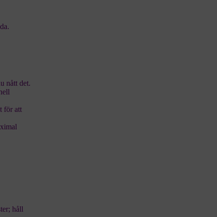
nda.
u nått det.
nell
 för att
aximal
ter; håll