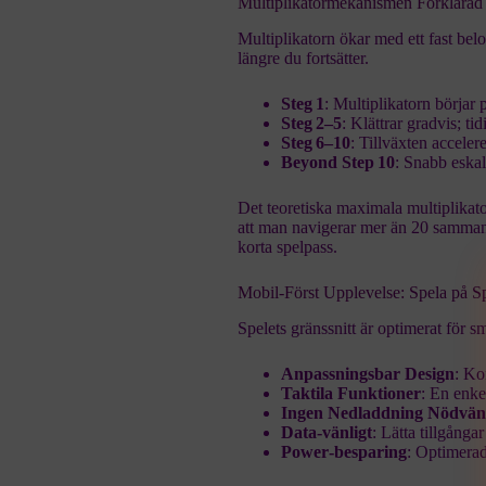
Multiplikatormekanismen Förklarad
Multiplikatorn ökar med ett fast bel
längre du fortsätter.
Steg 1
: Multiplikatorn börjar 
Steg 2–5
: Klättrar gradvis; tid
Steg 6–10
: Tillväxten accelere
Beyond Step 10
: Snabb eskale
Det teoretiska maximala multiplikat
att man navigerar mer än 20 sammanh
korta spelpass.
Mobil‑Först Upplevelse: Spela på S
Spelets gränssnitt är optimerat för s
Anpassningsbar Design
: Ko
Taktila Funktioner
: En enkel
Ingen Nedladdning Nödvän
Data‑vänligt
: Lätta tillgån
Power‑besparing
: Optimerad