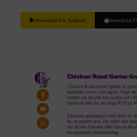
download For Android
download F
Chicken Road Game: Sn
Översikt av Chicken Road Game
Chicken Road-spelet bjuder in spelar
manhole covers och ugnar. Varje steg
vinster om du inte har cashat out i 
crash‑stil titel för sin höga RTP på
Eftersom gameplayet helt drivs av di
än ett passivt spel. Du sätter din in
om du ska fortsätta eller låsa in din
disciplinerad riskhantering.