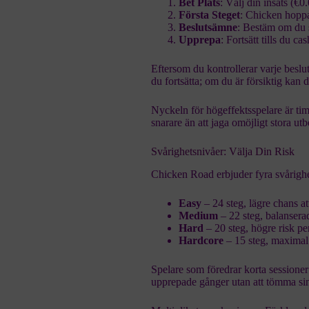
Bet Plats
: Välj din insats (€
Första Steget
: Chicken hoppa
Beslutsämne
: Bestäm om du sk
Upprepa
: Fortsätt tills du cas
Eftersom du kontrollerar varje beslu
du fortsätta; om du är försiktig kan d
Nyckeln för högeffektsspelare är tim
snarare än att jaga omöjligt stora utb
Svårighetsnivåer: Välja Din Risk
Chicken Road erbjuder fyra svårighe
Easy
– 24 steg, lägre chans att
Medium
– 22 steg, balansera
Hard
– 20 steg, högre risk per
Hardcore
– 15 steg, maximal 
Spelare som föredrar korta sessione
upprepade gånger utan att tömma sin