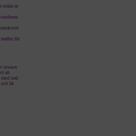
et redan är
n rundorna
konsekvent
stället för
er session
ed att
ar med små
 och låt