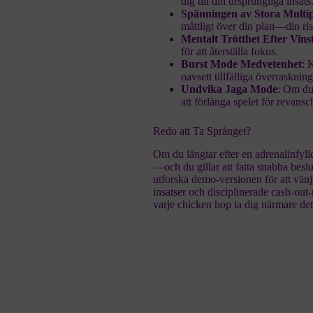
dig till din ursprungliga insats
Spänningen av Stora Multip
måttligt över din plan—din ri
Mentalt Trötthet Efter Vins
för att återställa fokus.
Burst Mode Medvetenhet
: 
oavsett tillfälliga överraskning
Undvika Jaga Mode
: Om du 
att förlänga spelet för revansc
Redo att Ta Språnget?
Om du längtar efter en adrenalinfyll
—och du gillar att fatta snabba besl
utforska demo‑versionen för att vänj
insatser och disciplinerade cash‑out-
varje chicken hop ta dig närmare det