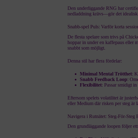
Den underliggande RNG har certifier
nedladdning krävs—gör det idealiskt 
Snabb‑spel Puls: Varför korta sessio
De flesta spelare som trivs på
Chick
hoppar in under en kaffepaus eller m
snabbt som möjligt.
Denna stil har flera fördelar:
Minimal Mental Trötthet
: K
Snabb Feedback Loop
: Ome
Flexibilitet
: Passar smidigt in
Eftersom spelets volatilitet är juste
eller Medium där risken per steg är l
Navigera i Rutnätet: Steg‑För‑Steg 
Den grundläggande loopen följer ett