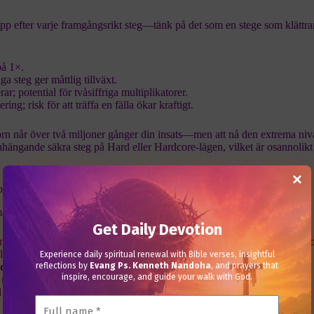
opp efter varje framgångsrikt steg—tänk på det som en stege som klättra
på 1×.
iga steg ger måttlig tillväxt.
rar; potential för tvåsiffriga multiplikatorer.
ring; risk för att träffa en fälla ökar kraftigt.
orn når över två miljoner gånger din insats—men att nå den extrema niv
ängande säkra steg på Hard eller Hardcore-lägen, vilket är osannolikt
prång
martphones och surfplattor:
Get Daily Devotion
ntroller justerar sig automatiskt oavsett om du använder iOS eller Andro
 tap flyttar chicken; svep justerar insatsstorleken.
Experience daily spiritual renewal with Bible verses, insightful
dig
: Omedelbart spel via Chrome eller Safari utan appinstallation.
reflections by
Evang Ps. Kenneth Nandoha
, and prayers that
inspire, encourage, and guide your walk with God.
gar minskar bandbreddsanvändning under snabba rundor.
 rendering håller energiförbrukningen låg.