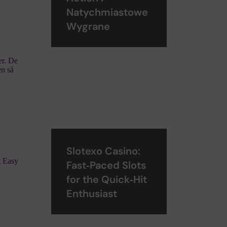
Natychmiastowe
n
Wygrane
er. De
en så
Slotexo Casino:
ng Easy
Fast‑Paced Slots
for the Quick‑Hit
Enthusiast