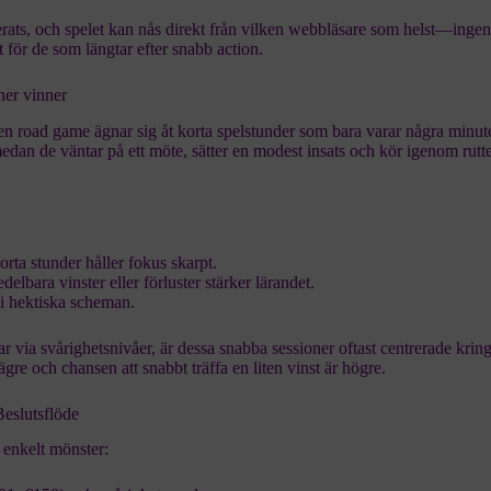
ats, och spelet kan nås direkt från vilken webbläsare som helst—inge
för de som längtar efter snabb action.
ner vinner
en road game
ägnar sig åt korta spelstunder som bara varar några minut
edan de väntar på ett möte, sätter en modest insats och kör igenom rutt
orta stunder håller fokus skarpt.
delbara vinster eller förluster stärker lärandet.
 i hektiska scheman.
rbar via svårighetsnivåer, är dessa snabba sessioner oftast centrerade kri
ägre och chansen att snabbt träffa en liten vinst är högre.
Beslutsflöde
 enkelt mönster: