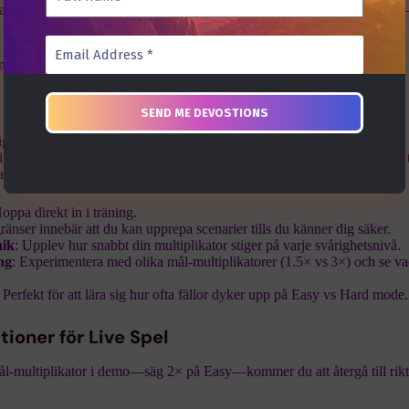
rta spelet var som helst—på en tunnelbanesäte eller i kön på kaffebare
 Insatser
full tillgång till alla funktioner—svårighetsnivåer, insatsstorlekar från 
 spelet—utan att riskera riktiga pengar. Många korta session-spelare te
ar använda sina bankrolls:
Hoppa direkt in i träning.
gränser innebär att du kan upprepa scenarier tills du känner dig säker.
nik
: Upplev hur snabbt din multiplikator stiger på varje svårighetsnivå.
ng
: Experimentera med olika mål-multiplikatorer (1.5× vs 3×) och se v
: Perfekt för att lära sig hur ofta fällor dyker upp på Easy vs Hard mode.
oner för Live Spel
ål-multiplikator i demo—säg 2× på Easy—kommer du att återgå till rikt