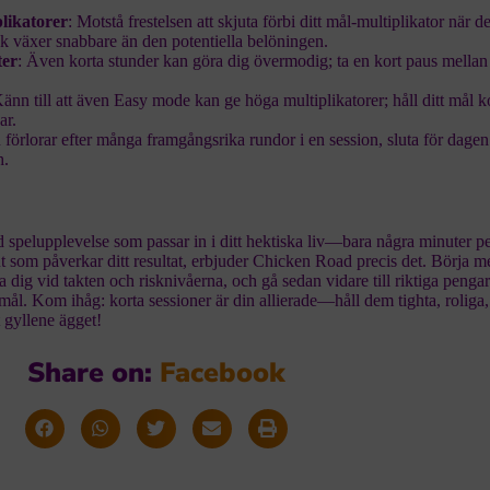
.
likatorer
: Motstå frestelsen att skjuta förbi ditt mål-multiplikator när d
sk växer snabbare än den potentiella belöningen.
ter
: Även korta stunder kan göra dig övermodig; ta en kort paus mella
Känn till att även Easy mode kan ge höga multiplikatorer; håll ditt mål 
ar.
förlorar efter många framgångsrika rundor i en session, sluta för dagen i
h.
d spelupplevelse som passar in i ditt hektiska liv—bara några minuter p
ut som påverkar ditt resultat, erbjuder Chicken Road precis det. Börja m
a dig vid takten och risknivåerna, och gå sedan vidare till riktiga peng
mål. Kom ihåg: korta sessioner är din allierade—håll dem tighta, roliga,
 gyllene ägget!
Share on:
F
a
c
e
b
o
o
k