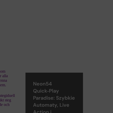
 som
r alla
denna
Neon54
tem.
Quick‑Play
ategiduell
Paradise: Szybkie
ikt steg
Automaty, Live
nde och
Action i