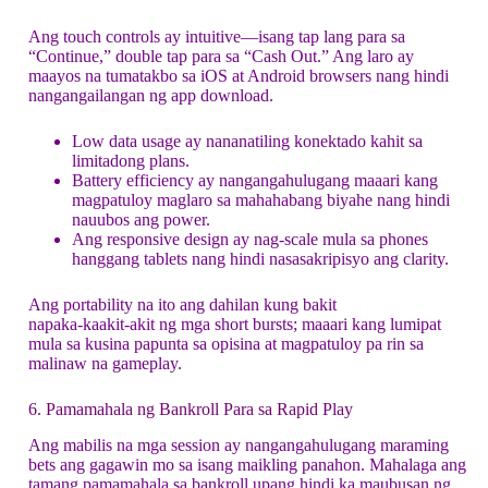
Ang touch controls ay intuitive—isang tap lang para sa
“Continue,” double tap para sa “Cash Out.” Ang laro ay
maayos na tumatakbo sa iOS at Android browsers nang hindi
nangangailangan ng app download.
Low data usage ay nananatiling konektado kahit sa
limitadong plans.
Battery efficiency ay nangangahulugang maaari kang
magpatuloy maglaro sa mahahabang biyahe nang hindi
nauubos ang power.
Ang responsive design ay nag-scale mula sa phones
hanggang tablets nang hindi nasasakripisyo ang clarity.
Ang portability na ito ang dahilan kung bakit
napaka‑kaakit‑akit ng mga short bursts; maaari kang lumipat
mula sa kusina papunta sa opisina at magpatuloy pa rin sa
malinaw na gameplay.
6. Pamamahala ng Bankroll Para sa Rapid Play
Ang mabilis na mga session ay nangangahulugang maraming
bets ang gagawin mo sa isang maikling panahon. Mahalaga ang
tamang pamamahala sa bankroll upang hindi ka maubusan ng