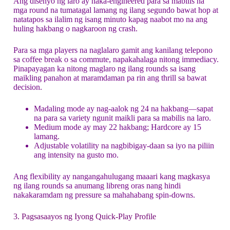
Ang disenyo ng laro ay naka‑engineered para sa mabilis na
mga round na tumatagal lamang ng ilang segundo bawat hop at
natatapos sa ilalim ng isang minuto kapag naabot mo na ang
huling hakbang o nagkaroon ng crash.
Para sa mga players na naglalaro gamit ang kanilang telepono
sa coffee break o sa commute, napakahalaga nitong immediacy.
Pinapayagan ka nitong maglaro ng ilang rounds sa isang
maikling panahon at maramdaman pa rin ang thrill sa bawat
decision.
Madaling mode ay nag-aalok ng 24 na hakbang—sapat
na para sa variety ngunit maikli para sa mabilis na laro.
Medium mode ay may 22 hakbang; Hardcore ay 15
lamang.
Adjustable volatility na nagbibigay-daan sa iyo na piliin
ang intensity na gusto mo.
Ang flexibility ay nangangahulugang maaari kang magkasya
ng ilang rounds sa anumang libreng oras nang hindi
nakakaramdam ng pressure sa mahahabang spin‑downs.
3. Pagsasaayos ng Iyong Quick‑Play Profile