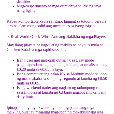
densities.
Mag-eksperimento sa mga estratehiya sa laki ng taya
nang ligtas.
Kapag komportable ka na sa ritmo, lumipat sa totoong pera na
laro na alam mong solid ang mechanics sa iyong isipan.
9. Real‑World Quick Wins: Ano ang Nakikita ng mga Players
May ilang players na nag-ulat ng mabilis na payouts mula sa
Chicken Road sa mga rapid sessions:
Isang user ang nag-cash out sa 4x sa Easy mode
pagkatapos lamang ng tatlong hakbang at umalis na may
€0.20 mula sa €0.05 na taya.
Isang commuter ang naka-10x sa Medium mode sa loob
ng mas mababa sa sampung segundo at kumita ng €0.50
mula sa €0.05.
Isang weekend trader ang naglaro ng tatlumpung rounds
sa isang oras at kumita ng €3 bago maabot ang kanyang
daily limit.
Ipinapakita ng mga kwentong ito kung paano ang mga
maikling burst ay maaaring mag-ipon ng makabuluhang kita