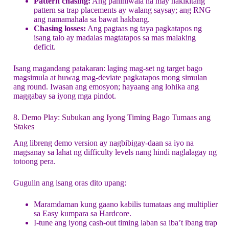
Pattern chasing:
Ang paniniwala na may nakikitang
pattern sa trap placements ay walang saysay; ang RNG
ang namamahala sa bawat hakbang.
Chasing losses:
Ang pagtaas ng taya pagkatapos ng
isang talo ay madalas magtatapos sa mas malaking
deficit.
Isang magandang patakaran: laging mag-set ng target bago
magsimula at huwag mag-deviate pagkatapos mong simulan
ang round. Iwasan ang emosyon; hayaang ang lohika ang
maggabay sa iyong mga pindot.
8. Demo Play: Subukan ang Iyong Timing Bago Tumaas ang
Stakes
Ang libreng demo version ay nagbibigay-daan sa iyo na
magsanay sa lahat ng difficulty levels nang hindi naglalagay ng
totoong pera.
Gugulin ang isang oras dito upang:
Maramdaman kung gaano kabilis tumataas ang multiplier
sa Easy kumpara sa Hardcore.
I-tune ang iyong cash‑out timing laban sa iba’t ibang trap