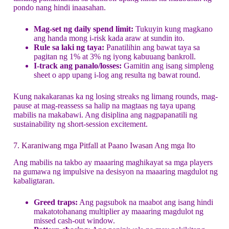
pondo nang hindi inaasahan.
Mag-set ng daily spend limit:
Tukuyin kung magkano
ang handa mong i-risk kada araw at sundin ito.
Rule sa laki ng taya:
Panatilihin ang bawat taya sa
pagitan ng 1% at 3% ng iyong kabuuang bankroll.
I-track ang panalo/losses:
Gamitin ang isang simpleng
sheet o app upang i-log ang resulta ng bawat round.
Kung nakakaranas ka ng losing streaks ng limang rounds, mag-
pause at mag-reassess sa halip na magtaas ng taya upang
mabilis na makabawi. Ang disiplina ang nagpapanatili ng
sustainability ng short‑session excitement.
7. Karaniwang mga Pitfall at Paano Iwasan Ang mga Ito
Ang mabilis na takbo ay maaaring maghikayat sa mga players
na gumawa ng impulsive na desisyon na maaaring magdulot ng
kabaligtaran.
Greed traps:
Ang pagsubok na maabot ang isang hindi
makatotohanang multiplier ay maaaring magdulot ng
missed cash‑out window.