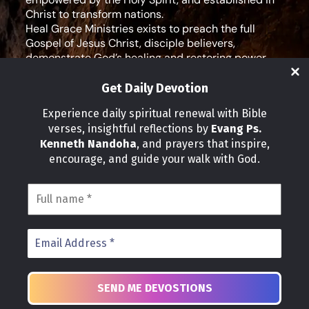
Christ to transform nations.
Heal Grace Ministries exists to preach the full
Gospel of Jesus Christ, disciple believers,
demonstrate God’s healing and restoring power,
and equip leaders for effective ministry and Godly
living.
Get Daily Devotion
Social Media
Experience daily spiritual renewal with Bible
verses, insightful reflections by
Evang Ps.
IMPORTANT LINKS
Kenneth Nandoha
, and prayers that inspire,
Our Partners
encourage, and guide your walk with God.
About Us
Our Journeys
Volunteer
News
CONTACT INFO
Address:
P.O Box 114012 Kampala Uganda
Phone:
+25 678 776 7786
Email: