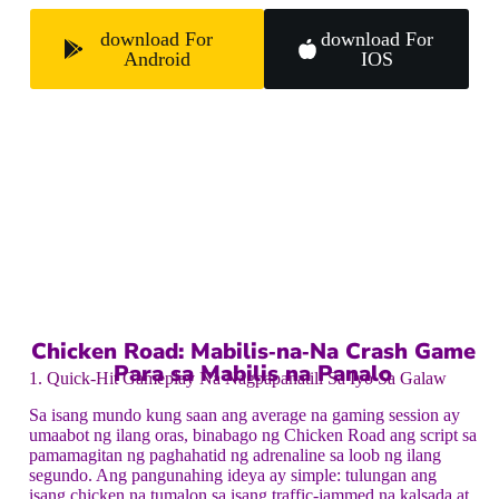
download For
download For
Android
IOS
Chicken Road: Mabilis‑na‑Na Crash Game
Para sa Mabilis na Panalo
1. Quick‑Hit Gameplay Na Nagpapanatili Sa Iyo Sa Galaw
Sa isang mundo kung saan ang average na gaming session ay
umaabot ng ilang oras, binabago ng Chicken Road ang script sa
pamamagitan ng paghahatid ng adrenaline sa loob ng ilang
segundo. Ang pangunahing ideya ay simple: tulungan ang
isang chicken na tumalon sa isang traffic‑jammed na kalsada at