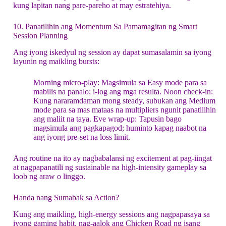
kung lapitan nang pare-pareho at may estratehiya.
10. Panatilihin ang Momentum Sa Pamamagitan ng Smart
Session Planning
Ang iyong iskedyul ng session ay dapat sumasalamin sa iyong
layunin ng maikling bursts:
Morning micro‑play: Magsimula sa Easy mode para sa
mabilis na panalo; i-log ang mga resulta.
Noon check‑in:
Kung nararamdaman mong steady, subukan ang Medium
mode para sa mas mataas na multipliers ngunit panatilihin
ang maliit na taya.
Eve wrap‑up: Tapusin bago
magsimula ang pagkapagod; huminto kapag naabot na
ang iyong pre‑set na loss limit.
Ang routine na ito ay nagbabalansi ng excitement at pag-iingat
at nagpapanatili ng sustainable na high‑intensity gameplay sa
loob ng araw o linggo.
Handa nang Sumabak sa Action?
Kung ang maikling, high‑energy sessions ang nagpapasaya sa
iyong gaming habit, nag-aalok ang Chicken Road ng isang