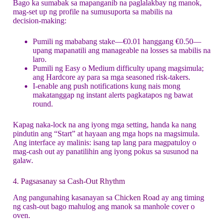
Bago ka sumabak sa mapanganib na paglalakbay ng manok,
mag-set up ng profile na sumusuporta sa mabilis na
decision‑making:
Pumili ng mababang stake—€0.01 hanggang €0.50—
upang mapanatili ang manageable na losses sa mabilis na
laro.
Pumili ng Easy o Medium difficulty upang magsimula;
ang Hardcore ay para sa mga seasoned risk‑takers.
I-enable ang push notifications kung nais mong
makatanggap ng instant alerts pagkatapos ng bawat
round.
Kapag naka-lock na ang iyong mga setting, handa ka nang
pindutin ang “Start” at hayaan ang mga hops na magsimula.
Ang interface ay malinis: isang tap lang para magpatuloy o
mag-cash out ay panatilihin ang iyong pokus sa susunod na
galaw.
4. Pagsasanay sa Cash‑Out Rhythm
Ang pangunahing kasanayan sa
Chicken Road
ay ang timing
ng cash‑out bago mahulog ang manok sa manhole cover o
oven.