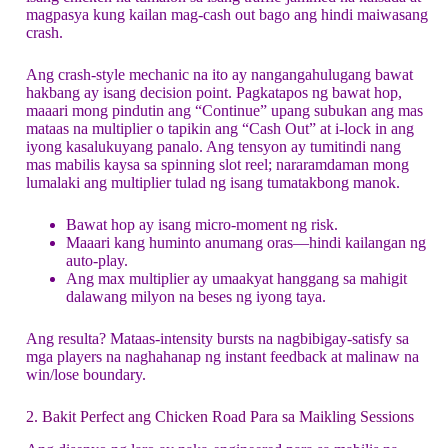
magpasya kung kailan mag-cash out bago ang hindi maiwasang
crash.
Ang crash‑style mechanic na ito ay nangangahulugang bawat
hakbang ay isang decision point. Pagkatapos ng bawat hop,
maaari mong pindutin ang “Continue” upang subukan ang mas
mataas na multiplier o tapikin ang “Cash Out” at i-lock in ang
iyong kasalukuyang panalo. Ang tensyon ay tumitindi nang
mas mabilis kaysa sa spinning slot reel; nararamdaman mong
lumalaki ang multiplier tulad ng isang tumatakbong manok.
Bawat hop ay isang micro‑moment ng risk.
Maaari kang huminto anumang oras—hindi kailangan ng
auto‑play.
Ang max multiplier ay umaakyat hanggang sa mahigit
dalawang milyon na beses ng iyong taya.
Ang resulta? Mataas‑intensity bursts na nagbibigay‑satisfy sa
mga players na naghahanap ng instant feedback at malinaw na
win/lose boundary.
2. Bakit Perfect ang Chicken Road Para sa Maikling Sessions