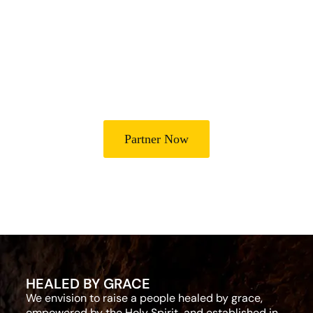
Lives
Partner with Heal Grace Ministries as we preach the Gospel,
disciple believers, minister healing and deliverance, and raise
leaders for effective ministry and Godly living.
Partner Now
HEALED BY GRACE
We envision to raise a people healed by grace,
empowered by the Holy Spirit, and established in