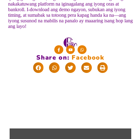
nakakatuwang platform na iginagalang ang iyong oras at
bankroll. I-download ang demo ngayon, subukan ang iyong
timing, at sumabak sa totoong pera kapag handa ka na—ang
iyong susunod na mabilis na panalo ay maaaring isang hop lang
ang layo!
Share on:
F
a
c
e
b
o
o
k