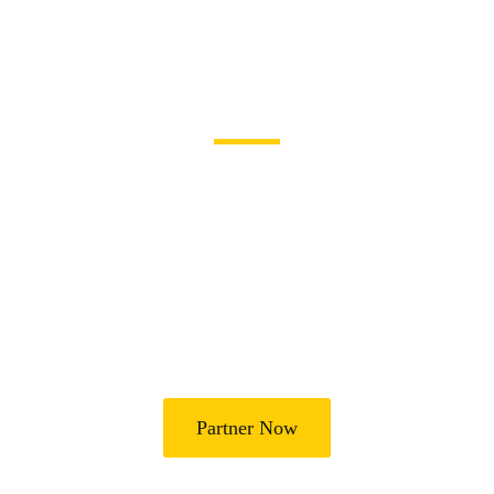
Become a Partner
Join Us in Transforming
Lives
Partner with Heal Grace Ministries as we preach the Gospel,
disciple believers, minister healing and deliverance, and raise
leaders for effective ministry and Godly living.
Partner Now