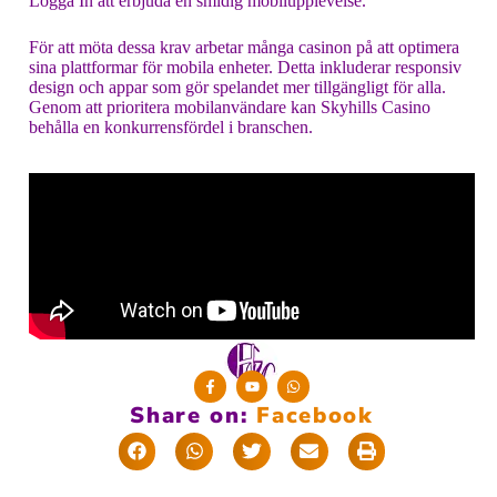
Logga In att erbjuda en smidig mobilupplevelse.
För att möta dessa krav arbetar många casinon på att optimera
sina plattformar för mobila enheter. Detta inkluderar responsiv
design och appar som gör spelandet mer tillgängligt för alla.
Genom att prioritera mobilanvändare kan Skyhills Casino
behålla en konkurrensfördel i branschen.
Share on:
F
a
c
e
b
o
o
k