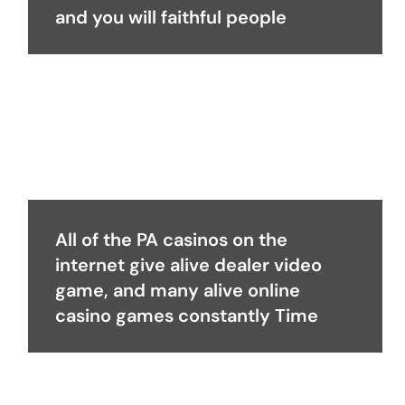
and you will faithful people
All of the PA casinos on the
internet give alive dealer video
game, and many alive online
casino games constantly Time