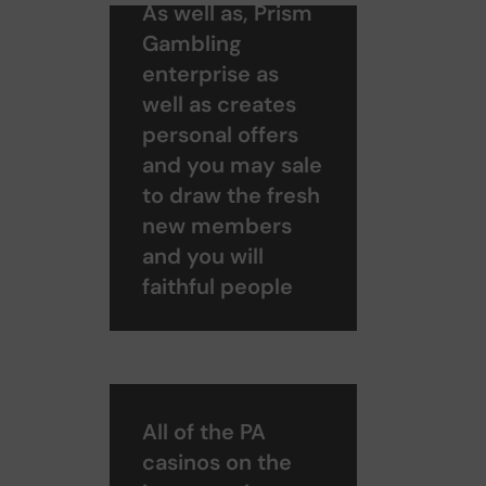
As well as, Prism
Gambling
enterprise as
well as creates
personal offers
and you may sale
to draw the fresh
new members
and you will
faithful people
All of the PA
casinos on the