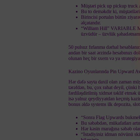
Müştəri pick up pickup truck 
Bu to deməkdir ki, müştərilər
Birincisi portalın bütün ziyar
əlçatandır.
“William Hill” VARIABLE
üzvüdür – üzvlük şəhadətnamə
50 pulsuz fırlanma dərhal hesablanır
andan bir saat ərzində hesabınızı d
olunan heç bir sxem və ya strategiy
Kazino Oyunlarında Pin Upward Avia
Hər dəfə sayta daxil olan zaman 
tərəfdən, bu, çox rahat deyil, çünki
fərdiləşdirilmiş xidmət təklif etmək ü
isə yalnız qeydiyyatdan keçmiş kazi
bonus əldə systems ilk depozitə, slo
“Sonra Flag Upwards bukmeker
Bu səbəbdən, mükafatları artı
Hər kəsin marağına səbəb ola
“İstədiyiniz idman növünü skin
bilərsiniz.