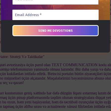
AZN-dən çox vəsait” “çıxarsa, ödənişdən avtomatik olaraq 13% vergi tu
in identifikasiyası QIWI cüzdanının ən yüksək statusunu əldə etməklə ba
ətçiləri üçün, ikincisi isə yalnız qeydiyyatdan keçmiş kazino müştəriləri 
 MEDIA CREDIT CREDIT CARD “Bukmekerlər Assosiasiyası” SRO-
si № a lot more effective.
, növbəti beş gün ərzində forty five pulsuz fırlanma. Qeydiyyatdan keçd
oldursanız, o zaman mükafatın məbləği 120% olacaqdır. Olar” “İnternet
a 100% nəticəyə zəmanət verə bilməz.
tor: Strateji Və Taktikalar”
müştəri avtorizasiya üçün parol olan TEXT COMMUNICATION kodu alır
 həmişə telefonunuzun yanınızda olması lazımdır. Biz daha yaxşı və dah
çün kukilərdən istifadə edirik. Birincisi portalın bütün ziyarətçiləri üçün
no müştəriləri üçün əlçatandır. Məqalələrimizi bəyənirsinizsə abunə ol
tu seç və qazan!
 kontorunun geniş xəttində hər dəfə düzgün liqanı axtarmaq lazım de
rmaq üçün pinup platformasında təqdim olunan strategiyalara diqqət yet
n bu oyun, həm yeni başlayanlar, həm də təcrübəli oyunçular üçün uyğ
 tapmaq üçün əlifba sırası və actualmente xüsusi filtrlərdən istifadə ed