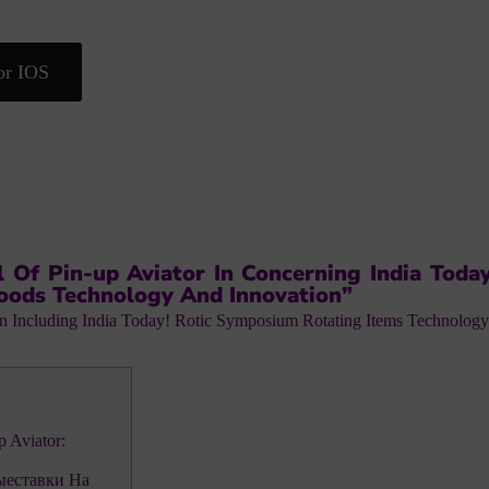
or IOS
 Of Pin-up Aviator In Concerning India Today
ods Technology And Innovation”
 In Including India Today! Rotic Symposium Rotating Items Technolog
 Aviator:
ыеставки На