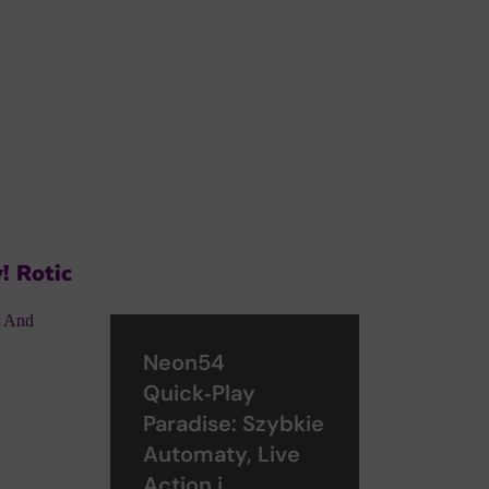
! Rotic
y And
Neon54
Quick‑Play
Paradise: Szybkie
Automaty, Live
Action i