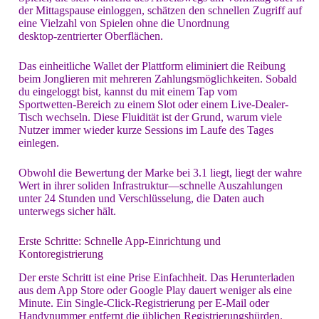
der Mittagspause einloggen, schätzen den schnellen Zugriff auf
eine Vielzahl von Spielen ohne die Unordnung
desktop‑zentrierter Oberflächen.
Das einheitliche Wallet der Plattform eliminiert die Reibung
beim Jonglieren mit mehreren Zahlungsmöglichkeiten. Sobald
du eingeloggt bist, kannst du mit einem Tap vom
Sportwetten‑Bereich zu einem Slot oder einem Live-Dealer-
Tisch wechseln. Diese Fluidität ist der Grund, warum viele
Nutzer immer wieder kurze Sessions im Laufe des Tages
einlegen.
Obwohl die Bewertung der Marke bei 3.1 liegt, liegt der wahre
Wert in ihrer soliden Infrastruktur—schnelle Auszahlungen
unter 24 Stunden und Verschlüsselung, die Daten auch
unterwegs sicher hält.
Erste Schritte: Schnelle App‑Einrichtung und
Kontoregistrierung
Der erste Schritt ist eine Prise Einfachheit. Das Herunterladen
aus dem App Store oder Google Play dauert weniger als eine
Minute. Ein Single‑Click-Registrierung per E‑Mail oder
Handynummer entfernt die üblichen Registrierungshürden.