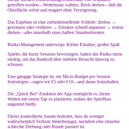
getroffen werden—Wetteinsatz wählen, Reels drehen—lädt die
Oberfläche sofort und reagiert ohne Verzögerung.
Das Ergebnis ist eine zufriedenstellende Schleife: drehen →
gewinnen oder verlieren → Einsätze schnell anpassen → erneut
drehen—alles innerhalb eines halben Stundenfensters.
Risiko-Management unterwegs: Kleine Einsätze, großer Spaß
Spieler, die kurze Sessions bevorzugen, halten das Risiko meist
niedrig, um das Bankroll über mehrere Besuche hinweg zu
schonen.
Eine gängige Strategie ist, ein Micro‑Budget pro Session
festzulegen—sagen wir €5 oder €10—and daran festzuhalten.
Die „Quick Bet“-Funktion der App ermöglicht es, kleine
Wetten mit einem Tap zu platzieren, sodass der Spielfluss
ungestört bleibt.
Dieser kontrollierte Ansatz bedeutet, dass du weniger
wahrscheinlich Verluste hinterherjagst, nachdem eine einzelne
schlechte Drehung oder Runde passiert ist.