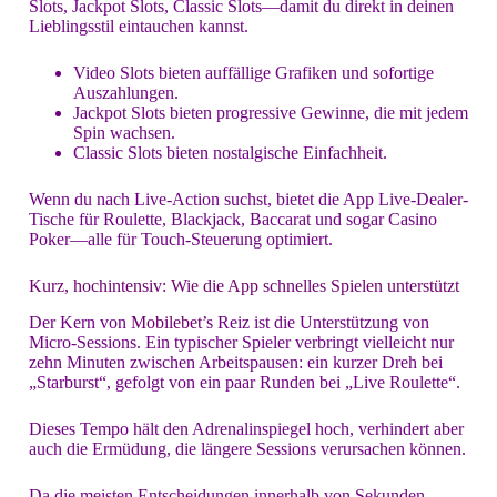
Slots, Jackpot Slots, Classic Slots—damit du direkt in deinen
Lieblingsstil eintauchen kannst.
Video Slots bieten auffällige Grafiken und sofortige
Auszahlungen.
Jackpot Slots bieten progressive Gewinne, die mit jedem
Spin wachsen.
Classic Slots bieten nostalgische Einfachheit.
Wenn du nach Live-Action suchst, bietet die App Live-Dealer-
Tische für Roulette, Blackjack, Baccarat und sogar Casino
Poker—alle für Touch‑Steuerung optimiert.
Kurz, hochintensiv: Wie die App schnelles Spielen unterstützt
Der Kern von
Mobilebet
’s Reiz ist die Unterstützung von
Micro‑Sessions. Ein typischer Spieler verbringt vielleicht nur
zehn Minuten zwischen Arbeitspausen: ein kurzer Dreh bei
„Starburst“, gefolgt von ein paar Runden bei „Live Roulette“.
Dieses Tempo hält den Adrenalinspiegel hoch, verhindert aber
auch die Ermüdung, die längere Sessions verursachen können.
Da die meisten Entscheidungen innerhalb von Sekunden