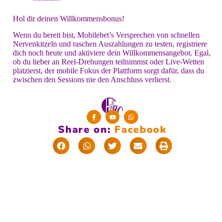
Hol dir deinen Willkommensbonus!
Wenn du bereit bist, Mobilebet’s Versprechen von schnellen
Nervenkitzeln und raschen Auszahlungen zu testen, registriere
dich noch heute und aktiviere dein Willkommensangebot. Egal,
ob du lieber an Reel‑Drehungen teilnimmst oder Live‑Wetten
platzierst, der mobile Fokus der Plattform sorgt dafür, dass du
zwischen den Sessions nie den Anschluss verlierst.
Share on:
F
a
c
e
b
o
o
k