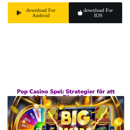
download For
download For
Android
IOS
Pop Casino Spel: Strategier för att
Maximera Dina Vinster