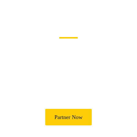
Become a Partner
Join Us in Transforming
Lives
Partner with Heal Grace Ministries as we preach the Gospel,
disciple believers, minister healing and deliverance, and raise
leaders for effective ministry and Godly living.
Partner Now