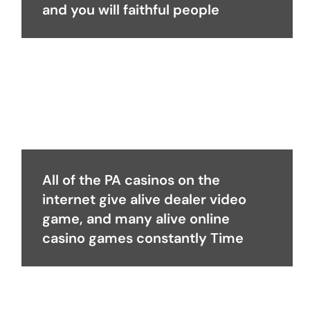
and you will faithful people
All of the PA casinos on the
internet give alive dealer video
game, and many alive online
casino games constantly Time