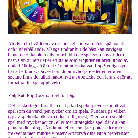
Att dyka in i världen av casinospel kan vara både spännande
och underhållande. Många undrar hur de bäst kan navigera
bland de olika alternativen och hitta de spel som passar dem
bäst. Om du letar efter ett ställe som erbjuder ett brett utbud av
underhållning, då är det värt att utforska vad
Pop Sverige spel
har att erbjuda. Oavsett om du är nybörjare eller en erfaren
spelare finns det alltid något nytt att upptäcka och lära sig för att
förbättra din spelupplevelse.
Välj Rätt Pop Casino Spel för Dig
Det första steget för att ha en lyckad spelupplevelse är att välja
spel som du verkligen tycker om att spela. Fundera på vilken
typ av spelmekanik som tilltalar dig mest; föredrar du snabba
spel med mycket action, eller mer strategiska spel där du kan
planera dina drag? Är du ute efter stora jackpottar eller mer
frekventa men mindre vinster? Att förstå dina egna preferenser