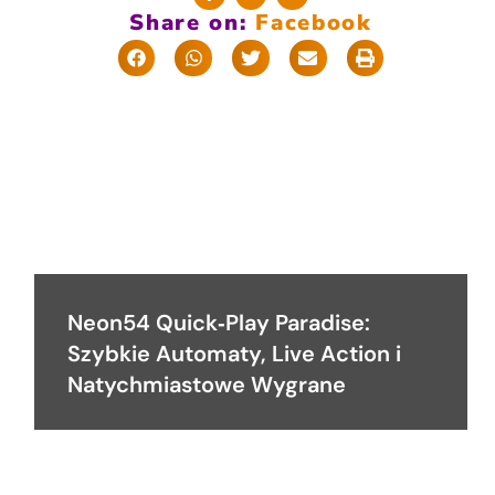
Share on:
F
a
c
e
b
o
o
k
Neon54 Quick‑Play Paradise:
Szybkie Automaty, Live Action i
Natychmiastowe Wygrane