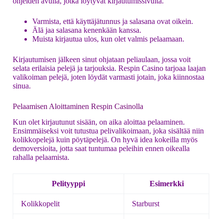
ohjeiden avulla, jotka löytyvät kirjautumissivulta.
Varmista, että käyttäjätunnus ja salasana ovat oikein.
Älä jaa salasana kenenkään kanssa.
Muista kirjautua ulos, kun olet valmis pelaamaan.
Kirjautumisen jälkeen sinut ohjataan peliaulaan, jossa voit
selata erilaisia pelejä ja tarjouksia. Respin Casino tarjoaa laajan
valikoiman pelejä, joten löydät varmasti jotain, joka kiinnostaa
sinua.
Pelaamisen Aloittaminen Respin Casinolla
Kun olet kirjautunut sisään, on aika aloittaa pelaaminen.
Ensimmäiseksi voit tutustua pelivalikoimaan, joka sisältää niin
kolikkopelejä kuin pöytäpelejä. On hyvä idea kokeilla myös
demoversioita, jotta saat tuntumaa peleihin ennen oikealla
rahalla pelaamista.
Pelityyppi
Esimerkki
Kolikkopelit
Starburst