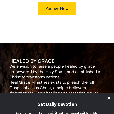
Partner Now
HEALED BY GRACE
We envision to raise a people healed by grace,
empowered by the Holy Spirit, and established in
Christ to transform nations.
Heal Grace Ministries exists to preach the full
Gospel of Jesus Christ, disciple believers,
demonstrate God’s healing and restoring power,
and equip leaders for effective ministry and Godly
living.
Get Daily Devotion
Social Media
Experience daily spiritual renewal with Bible