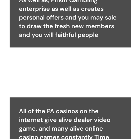
As well as, Prism Gambling
enterprise as well as creates
personal offers and you may sale
to draw the fresh new members
and you will faithful people
All of the PA casinos on the
internet give alive dealer video
game, and many alive online
casino games constantly Time