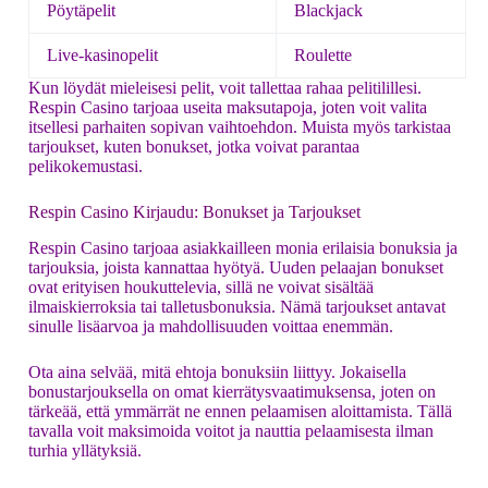
Pöytäpelit
Blackjack
Live-kasinopelit
Roulette
Kun löydät mieleisesi pelit, voit tallettaa rahaa pelitilillesi.
Respin Casino tarjoaa useita maksutapoja, joten voit valita
itsellesi parhaiten sopivan vaihtoehdon. Muista myös tarkistaa
tarjoukset, kuten bonukset, jotka voivat parantaa
pelikokemustasi.
Respin Casino Kirjaudu: Bonukset ja Tarjoukset
Respin Casino tarjoaa asiakkailleen monia erilaisia bonuksia ja
tarjouksia, joista kannattaa hyötyä. Uuden pelaajan bonukset
ovat erityisen houkuttelevia, sillä ne voivat sisältää
ilmaiskierroksia tai talletusbonuksia. Nämä tarjoukset antavat
sinulle lisäarvoa ja mahdollisuuden voittaa enemmän.
Ota aina selvää, mitä ehtoja bonuksiin liittyy. Jokaisella
bonustarjouksella on omat kierrätysvaatimuksensa, joten on
tärkeää, että ymmärrät ne ennen pelaamisen aloittamista. Tällä
tavalla voit maksimoida voitot ja nauttia pelaamisesta ilman
turhia yllätyksiä.