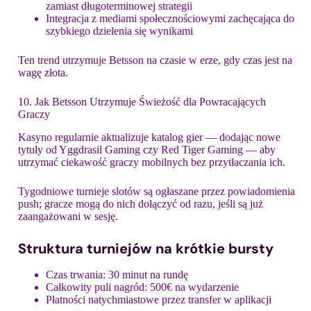
zamiast długoterminowej strategii
Integracja z mediami społecznościowymi zachęcająca do
szybkiego dzielenia się wynikami
Ten trend utrzymuje Betsson na czasie w erze, gdy czas jest na
wagę złota.
10. Jak Betsson Utrzymuje Świeżość dla Powracających
Graczy
Kasyno regularnie aktualizuje katalog gier — dodając nowe
tytuły od Yggdrasil Gaming czy Red Tiger Gaming — aby
utrzymać ciekawość graczy mobilnych bez przytłaczania ich.
Tygodniowe turnieje slotów są ogłaszane przez powiadomienia
push; gracze mogą do nich dołączyć od razu, jeśli są już
zaangażowani w sesję.
Struktura turniejów na krótkie bursty
Czas trwania: 30 minut na rundę
Całkowity puli nagród: 500€ na wydarzenie
Płatności natychmiastowe przez transfer w aplikacji