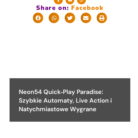
Share on:
F
a
c
e
b
o
o
k
Neon54 Quick‑Play Paradise:
Szybkie Automaty, Live Action i
Natychmiastowe Wygrane