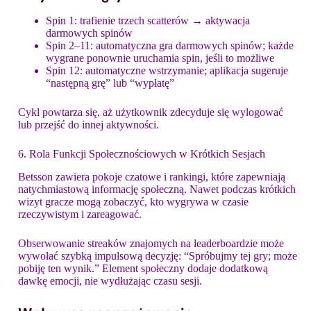
Spin 1: trafienie trzech scatterów → aktywacja
darmowych spinów
Spin 2–11: automatyczna gra darmowych spinów; każde
wygrane ponownie uruchamia spin, jeśli to możliwe
Spin 12: automatyczne wstrzymanie; aplikacja sugeruje
“następną grę” lub “wypłatę”
Cykl powtarza się, aż użytkownik zdecyduje się wylogować
lub przejść do innej aktywności.
6. Rola Funkcji Społecznościowych w Krótkich Sesjach
Betsson zawiera pokoje czatowe i rankingi, które zapewniają
natychmiastową informację społeczną. Nawet podczas krótkich
wizyt gracze mogą zobaczyć, kto wygrywa w czasie
rzeczywistym i zareagować.
Obserwowanie streaków znajomych na leaderboardzie może
wywołać szybką impulsową decyzję: “Spróbujmy tej gry; może
pobiję ten wynik.” Element społeczny dodaje dodatkową
dawkę emocji, nie wydłużając czasu sesji.