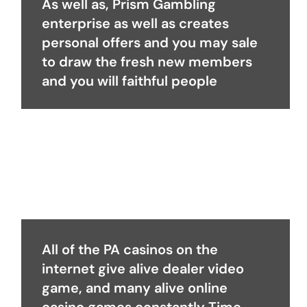
As well as, Prism Gambling
enterprise as well as creates
personal offers and you may sale
to draw the fresh new members
and you will faithful people
All of the PA casinos on the
internet give alive dealer video
game, and many alive online