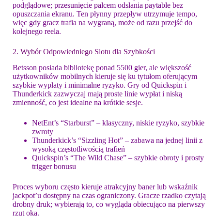
podglądowe; przesunięcie palcem odsłania paytable bez
opuszczania ekranu. Ten płynny przepływ utrzymuje tempo,
więc gdy gracz trafia na wygraną, może od razu przejść do
kolejnego reela.
2. Wybór Odpowiedniego Slotu dla Szybkości
Betsson posiada bibliotekę ponad 5500 gier, ale większość
użytkowników mobilnych kieruje się ku tytułom oferującym
szybkie wypłaty i minimalne ryzyko. Gry od Quickspin i
Thunderkick zazwyczaj mają proste linie wypłat i niską
zmienność, co jest idealne na krótkie sesje.
NetEnt’s “Starburst” – klasyczny, niskie ryzyko, szybkie
zwroty
Thunderkick’s “Sizzling Hot” – zabawa na jednej linii z
wysoką częstotliwością trafień
Quickspin’s “The Wild Chase” – szybkie obroty i prosty
trigger bonusu
Proces wyboru często kieruje atrakcyjny baner lub wskaźnik
jackpot’u dostępny na czas ograniczony. Gracze rzadko czytają
drobny druk; wybierają to, co wygląda obiecująco na pierwszy
rzut oka.