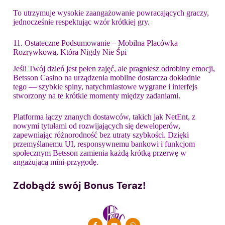
To utrzymuje wysokie zaangażowanie powracających graczy,
jednocześnie respektując wzór krótkiej gry.
11. Ostateczne Podsumowanie – Mobilna Placówka
Rozrywkowa, Która Nigdy Nie Śpi
Jeśli Twój dzień jest pełen zajęć, ale pragniesz odrobiny emocji,
Betsson Casino na urządzenia mobilne dostarcza dokładnie
tego — szybkie spiny, natychmiastowe wygrane i interfejs
stworzony na te krótkie momenty między zadaniami.
Platforma łączy znanych dostawców, takich jak NetEnt, z
nowymi tytułami od rozwijających się deweloperów,
zapewniając różnorodność bez utraty szybkości. Dzięki
przemyślanemu UI, responsywnemu bankowi i funkcjom
społecznym Betsson zamienia każdą krótką przerwę w
angażującą mini‑przygodę.
Zdobądź swój Bonus Teraz!